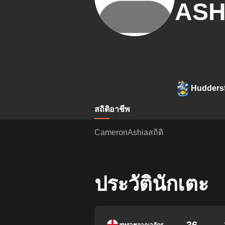
ASH
Huddersf
สถิติ
อาชีพ
CameronAshiaสถิติ
ประวัตินักเตะ