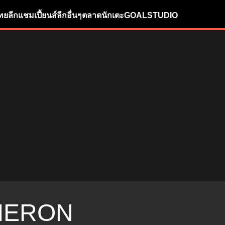
ทยลีก
แชมเปี้ยนส์ลีก
อื่นๆ
ตลาดนักเตะ
GOALSTUDIO
MERON