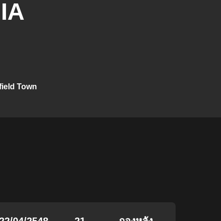
IA
ield Town