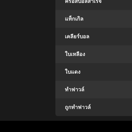
ครอสบอลสำเร็จ
แท็กเกิล
เคลียร์บอล
ใบเหลือง
ใบแดง
ทำฟาวล์
ถูกทำฟาวล์