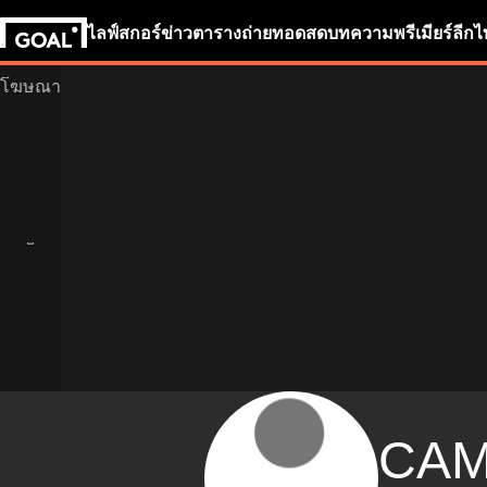
ไลฟ์สกอร์
ข่าว
ตารางถ่ายทอดสด
บทความ
พรีเมียร์ลีก
ไ
CA