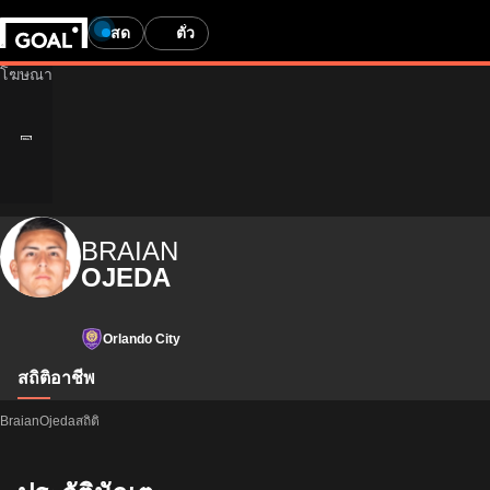
สด
ตั๋ว
BRAIAN
OJEDA
Orlando City
สถิติ
อาชีพ
BraianOjedaสถิติ