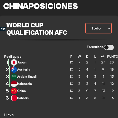
CHINAPOSICIONES
WORLD CUP
QUALIFICATION AFC
Formulario
Posición
Equipo
P
W
D
L
+/-
PUNT
1
Japan
10
7
2
1
27
23
2
Australia
10
5
4
1
9
19
3
Arabia Saudí
10
3
4
3
-1
13
4
Indonesia
10
3
3
4
-11
12
5
China
10
3
0
7
-13
9
6
Bahrein
10
1
3
6
-11
6
Llave