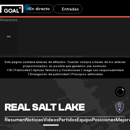
En directo
Entradas
Esta página contiene enlaces de afiliados. Cuando compra a través de los enlaces
proporcionados, es posible que ganemos una comisión.
+18 | Publicidad | Aplican Términos y Condiciones | Juega con responsabilidad
|
Divulgación de publicidad
|
Principios editoriales
REAL SALT LAKE
Resumen
Noticias
Vídeos
Partidos
Equipo
Posiciones
Mejor