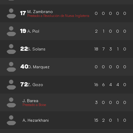
M. Zambrano
17
0
0
0
0
0
Prestado a Revolución de Nueva Inglaterra
19
A. Piol
2
1
0
0
0
22
S. Solans
18
7
3
1
0
40
O. Marquez
0
0
0
0
0
72
Z. Gozo
16
6
4
4
0
J. Barea
3
0
0
0
0
Prestado a Boise
A. Hezarkhani
15
2
0
1
0