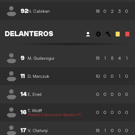
92
N. Caliskan
18
0
2
3
0
DELANTEROS
9
M. Guilavogui
15
1
5
4
1
11
D. Marczuk
10
0
0
1
0
14
E. Eneli
0
0
0
0
0
T. Wolff
16
0
0
0
0
0
Prestado a Sacramento Republic FC
17
V. Olatunji
15
1
0
0
0