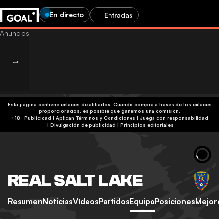
En directo
Entradas
Esta página contiene enlaces de afiliados. Cuando compra a través de los enlaces
proporcionados, es posible que ganemos una comisión.
+18 | Publicidad | Aplican Términos y Condiciones | Juega con responsabilidad
|
Divulgación de publicidad
|
Principios editoriales
REAL SALT LAKE
Resumen
Noticias
Vídeos
Partidos
Equipo
Posiciones
Mejor