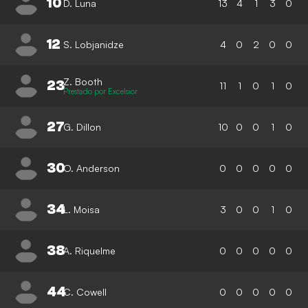
10
D. Luna
13
4
1
3
0
12
S. Lobjanidze
4
0
2
0
0
Z. Booth
23
11
1
0
1
0
Prestado por Excelsior
27
G. Dillon
10
0
0
1
0
30
O. Anderson
0
0
0
0
0
34
L. Moisa
3
0
0
1
0
38
A. Riquelme
0
0
0
0
0
44
C. Cowell
0
0
0
0
0