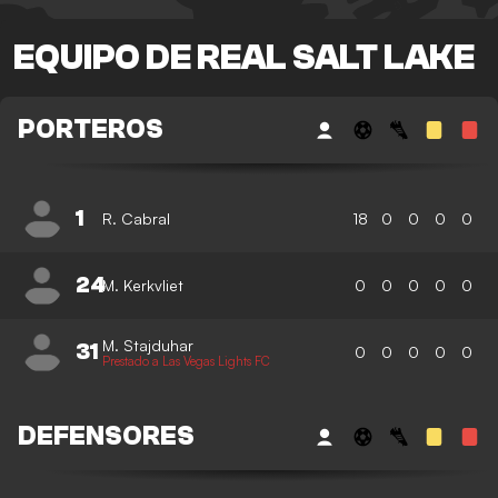
EQUIPO DE REAL SALT LAKE
PORTEROS
1
R. Cabral
18
0
0
0
0
24
M. Kerkvliet
0
0
0
0
0
M. Stajduhar
31
0
0
0
0
0
Prestado a Las Vegas Lights FC
DEFENSORES