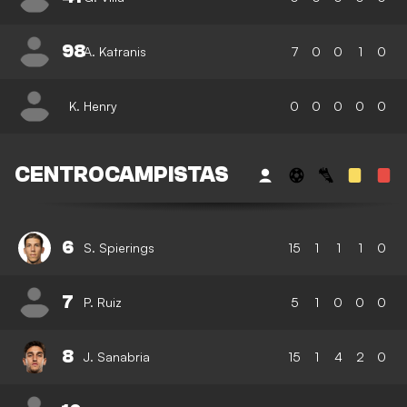
98
A. Katranis
7
0
0
1
0
K. Henry
0
0
0
0
0
CENTROCAMPISTAS
6
S. Spierings
15
1
1
1
0
7
P. Ruiz
5
1
0
0
0
8
J. Sanabria
15
1
4
2
0