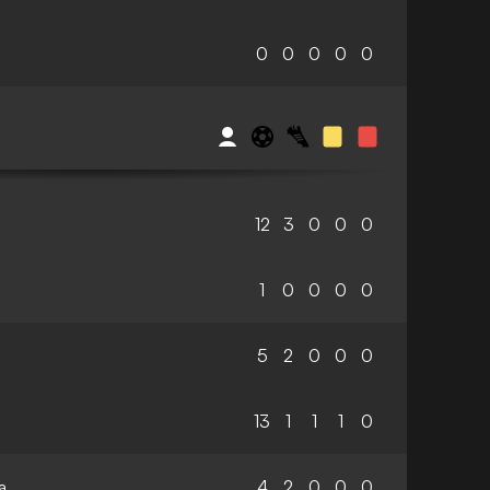
0
0
0
0
0
12
3
0
0
0
1
0
0
0
0
5
2
0
0
0
13
1
1
1
0
a
4
2
0
0
0