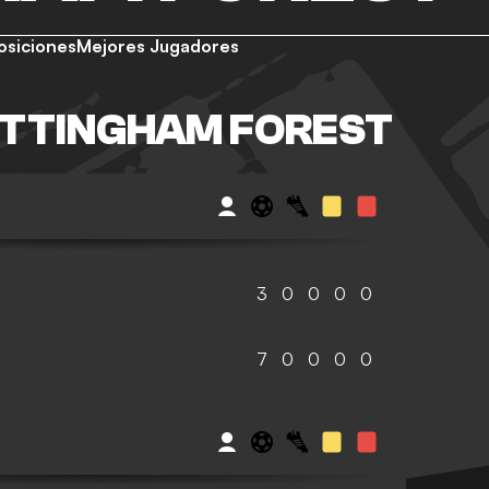
osiciones
Mejores Jugadores
OTTINGHAM FOREST
3
0
0
0
0
7
0
0
0
0