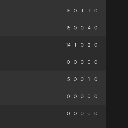
16
0
1
1
0
15
0
0
4
0
14
1
0
2
0
0
0
0
0
0
5
0
0
1
0
0
0
0
0
0
0
0
0
0
0