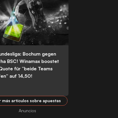
Bundesliga: Bochum gegen
tha BSC! Winamax boostet
 Quote für “beide Teams
fen” auf 14,50!
r más artículos sobre apuestas