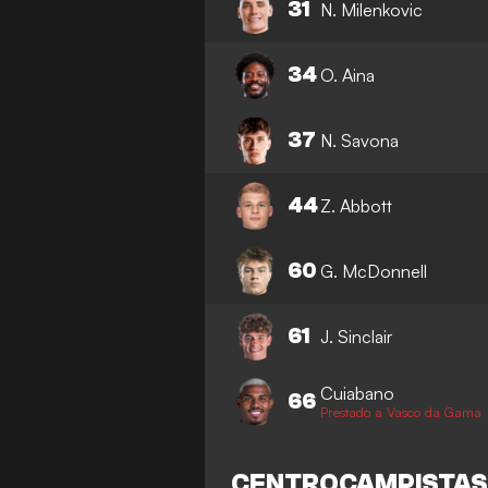
31
N. Milenkovic
34
O. Aina
37
N. Savona
44
Z. Abbott
60
G. McDonnell
61
J. Sinclair
Cuiabano
66
Prestado a Vasco da Gama
CENTROCAMPISTA