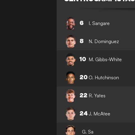
6
I. Sangare
8
N. Dominguez
10
M. Gibbs-White
20
O. Hutchinson
22
R. Yates
24
J. McAtee
G. Sa