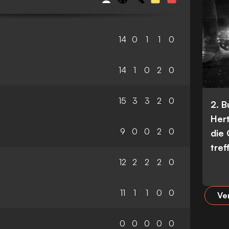
14
0
1
1
0
14
1
0
2
0
15
3
3
2
0
2. 
Her
9
0
0
2
0
die
tref
12
2
2
2
0
11
1
1
0
0
Ve
0
0
0
0
0