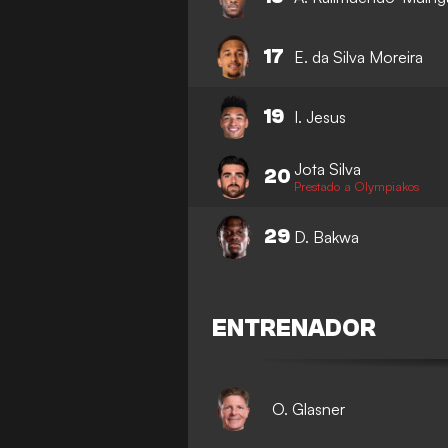
17
E. da Silva Moreira
19
I. Jesus
Jota Silva
20
Prestado a Olympiakos
29
D. Bakwa
ENTRENADOR
O. Glasner