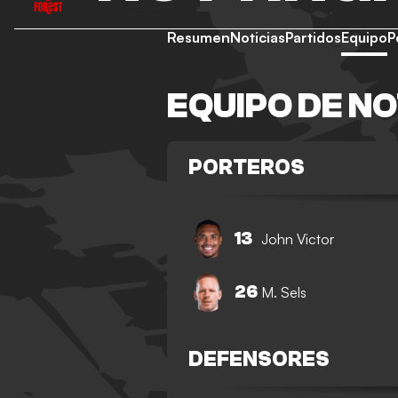
Resumen
Noticias
Partidos
Equipo
P
EQUIPO DE N
PORTEROS
13
John Victor
26
M. Sels
DEFENSORES