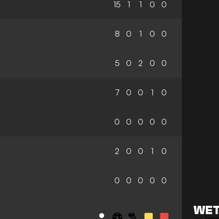
15
1
1
0
0
8
0
1
0
0
5
0
2
0
0
7
0
0
1
0
0
0
0
0
0
2
0
0
1
0
0
0
0
0
0
WET
S