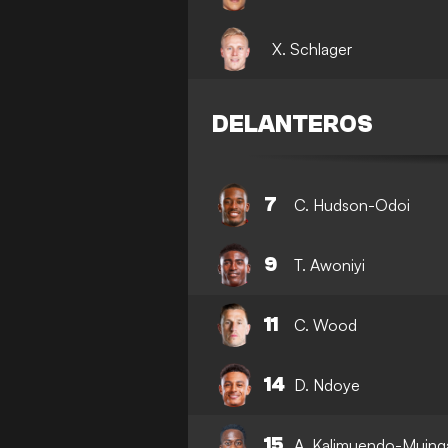
X. Schlager
DELANTEROS
7
C. Hudson-Odoi
9
T. Awoniyi
11
C. Wood
14
D. Ndoye
15
A. Kalimuendo-Muing