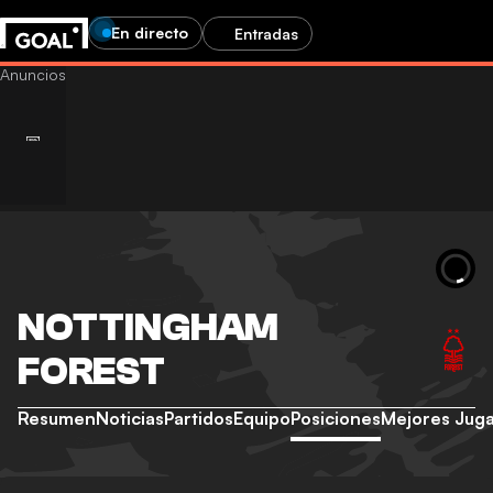
En directo
Entradas
NOTTINGHAM
FOREST
Resumen
Noticias
Partidos
Equipo
Posiciones
Mejores Jug