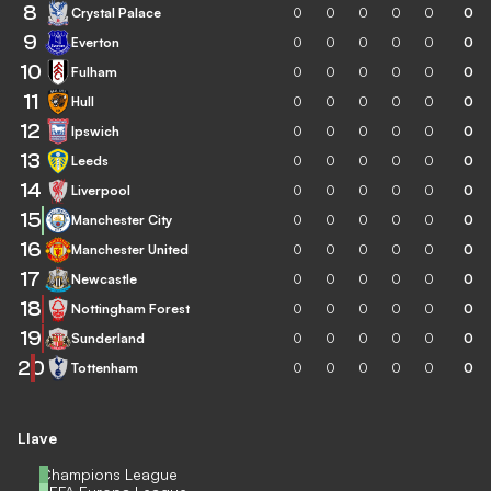
8
Crystal Palace
0
0
0
0
0
0
9
Everton
0
0
0
0
0
0
10
Fulham
0
0
0
0
0
0
11
Hull
0
0
0
0
0
0
12
Ipswich
0
0
0
0
0
0
13
Leeds
0
0
0
0
0
0
14
Liverpool
0
0
0
0
0
0
15
Manchester City
0
0
0
0
0
0
16
Manchester United
0
0
0
0
0
0
17
Newcastle
0
0
0
0
0
0
18
Nottingham Forest
0
0
0
0
0
0
19
Sunderland
0
0
0
0
0
0
20
Tottenham
0
0
0
0
0
0
Llave
Champions League