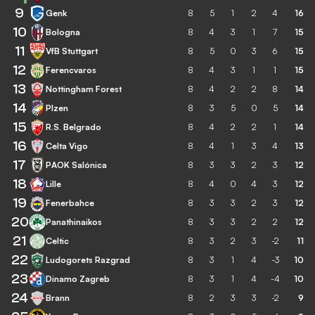
9
Genk
8
5
1
2
4
16
10
Bologna
8
4
3
1
7
15
11
VfB Stuttgart
8
5
0
3
6
15
12
Ferencvaros
8
4
3
1
1
15
13
Nottingham Forest
8
4
2
2
8
14
14
Plzen
8
3
5
0
5
14
15
R.S. Belgrado
8
4
2
2
1
14
16
Celta Vigo
8
4
1
3
4
13
17
PAOK Salónica
8
3
3
2
3
12
18
Lille
8
4
0
4
3
12
19
Fenerbahce
8
3
3
2
3
12
20
Panathinaikos
8
3
3
2
2
12
21
Celtic
8
3
2
3
-2
11
22
Ludogorets Razgrad
8
3
1
4
-3
10
23
Dinamo Zagreb
8
3
1
4
-4
10
24
Brann
8
2
3
3
-2
9