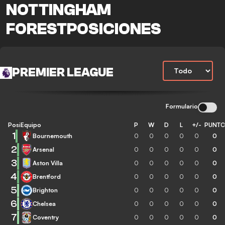
NOTTINGHAM
FORESTPOSICIONES
PREMIER LEAGUE
Formulario
Posición
Equipo
P
W
D
L
+/-
PUNT
1
Bournemouth
0
0
0
0
0
0
2
Arsenal
0
0
0
0
0
0
3
Aston Villa
0
0
0
0
0
0
4
Brentford
0
0
0
0
0
0
5
Brighton
0
0
0
0
0
0
6
Chelsea
0
0
0
0
0
0
7
Coventry
0
0
0
0
0
0