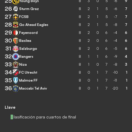
25
Young Boys
8
3
0
5
-6
9
26
Sturm Graz
8
2
1
5
-6
7
27
FCSB
8
2
1
5
-7
7
28
Go Ahead Eagles
8
2
1
5
-8
7
29
Feyenoord
8
2
0
6
-4
6
30
Basilea
8
2
0
6
-4
6
31
Salzburgo
8
2
0
6
-5
6
32
Rangers
8
1
1
6
-9
4
33
Niza
8
1
0
7
-8
3
34
FC Utrecht
8
0
1
7
-10
1
35
Malmoe FF
8
0
1
7
-11
1
36
Maccabi Tel Aviv
8
0
1
7
-20
1
Llave
Clasificación para cuartos de final