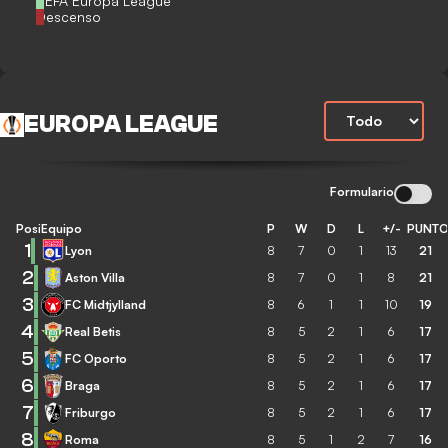
UEFA Europa League
Descenso
EUROPA LEAGUE
Formulario
Posición
Equipo
P
W
D
L
+/-
PUNT
1
Lyon
8
7
0
1
13
21
2
Aston Villa
8
7
0
1
8
21
3
FC Midtjylland
8
6
1
1
10
19
4
Real Betis
8
5
2
1
6
17
5
FC Oporto
8
5
2
1
6
17
6
Braga
8
5
2
1
6
17
7
Friburgo
8
5
2
1
6
17
8
Roma
8
5
1
2
7
16