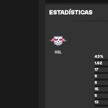
ESTADÍSTICAS
RBL
43
%
1.92
17
9
6
15
5
13