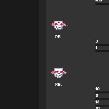
413
RBL
3
1
RBL
10
3
13
21