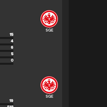
SGE
15
4
6
5
0
SGE
19