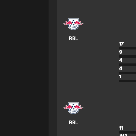
RBL
17
9
4
4
1
RBL
11