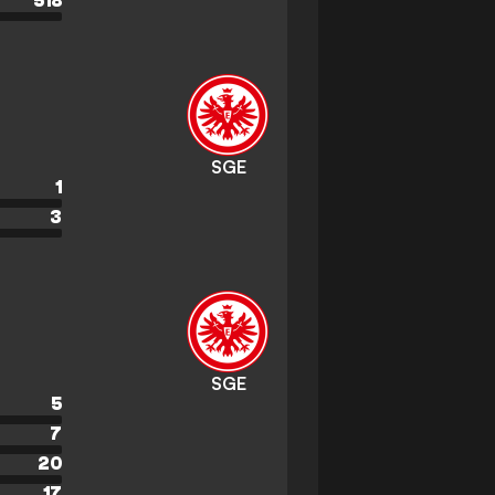
518
SGE
1
3
SGE
5
7
20
17