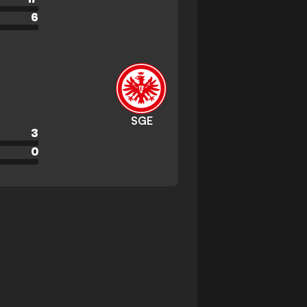
6
SGE
3
0