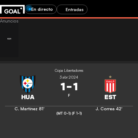
En directo
Entradas
Copa Libertadores
3 abr 2024
1
-
1
F
C. Martinez
81'
J. Correa
42'
(MT 0-1)
(F 1-1)