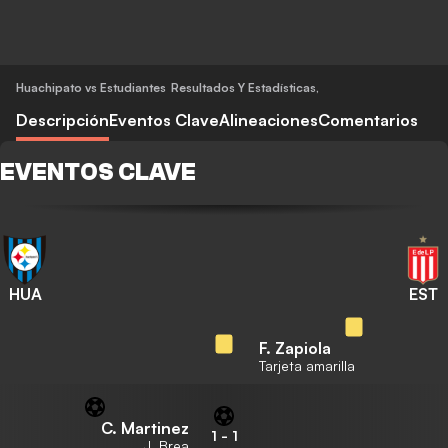
Huachipato vs Estudiantes
Resultados Y Estadísticas
,
Descripción
Eventos Clave
Alineaciones
Comentarios
EVENTOS CLAVE
HUA
EST
F. Zapiola
Tarjeta amarilla
C. Martinez
1
-
1
J. Brea