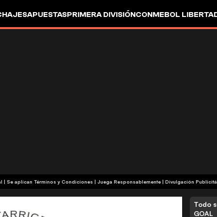
CHAJES
APUESTAS
PRIMERA DIVISIÓN
CONMEBOL LIBERTA
+18 | Contenido Comercial | Se aplican Términos y Condiciones | Juega Responsablemente
|
Divulgación Publicitá
Todo s
GOAL