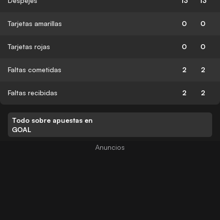
Despejes
13
13
Tarjetas amarillas
0
0
Tarjetas rojas
0
0
Faltas cometidas
2
2
Faltas recibidas
2
2
Todo sobre apuestas en
GOAL