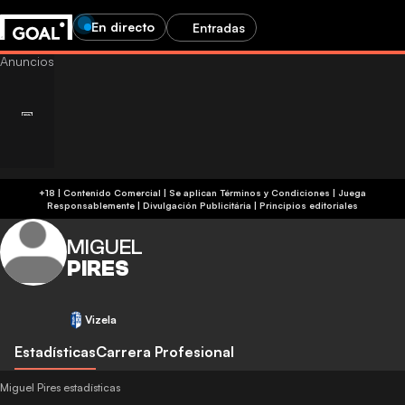
En directo
Entradas
+18 | Contenido Comercial | Se aplican Términos y Condiciones | Juega
Responsablemente
|
Divulgación Publicitária
|
Principios editoriales
MIGUEL
PIRES
Vizela
Estadísticas
Carrera Profesional
Miguel Pires estadísticas