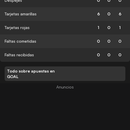
Despejes
0
0
0
Tarjetas amarillas
6
0
6
Tarjetas rojas
1
0
1
Faltas cometidas
0
0
0
Faltas recibidas
0
0
0
Todo sobre apuestas en
GOAL