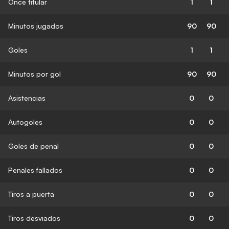
Once titular
1
1
Minutos jugados
90
90
Goles
1
1
Minutos por gol
90
90
Asistencias
0
0
Autogoles
0
0
Goles de penal
0
0
Penales fallados
0
0
Tiros a puerta
0
0
Tiros desviados
0
0