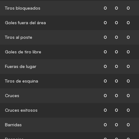
Tiros bloqueados
0
0
0
Goles fuera del área
0
0
0
Tiros al poste
0
0
0
Goles de tiro libre
0
0
0
Fueras de lugar
0
0
0
Tiros de esquina
0
0
0
Cruces
0
0
0
Cruces exitosos
0
0
0
Barridas
0
0
0