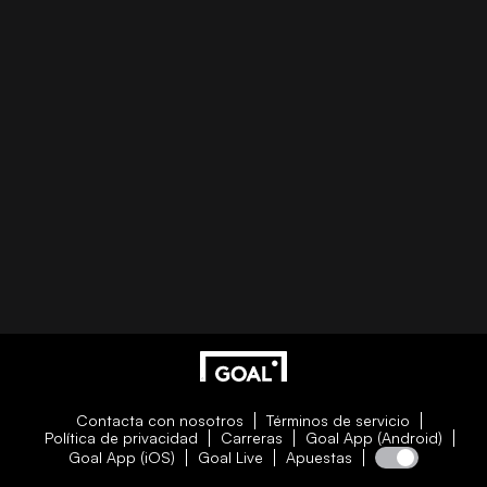
Contacta con nosotros
Términos de servicio
Política de privacidad
Carreras
Goal App (Android)
Goal App (iOS)
Goal Live
Apuestas