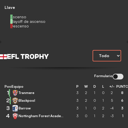
Llave
Ascenso
Playoff de ascenso
Descenso
EFL TROPHY
Formulario
Posición
Equipo
P
W
D
L
+/-
PUNT
1
Tranmere
3
2
1
0
2
8
2
Blackpool
3
2
0
1
5
6
3
Barrow
3
1
0
2
-4
3
4
Nottingham Forest Academy
3
0
1
2
-3
1