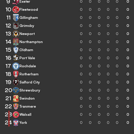
9
Exeter
0
0
0
0
0
0
10
Fleetwood
0
0
0
0
0
0
11
Gillingham
0
0
0
0
0
0
12
Grimsby
0
0
0
0
0
0
13
Newport
0
0
0
0
0
0
14
Northampton
0
0
0
0
0
0
15
Oldham
0
0
0
0
0
0
16
Port Vale
0
0
0
0
0
0
17
Rochdale
0
0
0
0
0
0
18
Rotherham
0
0
0
0
0
0
19
Salford City
0
0
0
0
0
0
20
Shrewsbury
0
0
0
0
0
0
21
Swindon
0
0
0
0
0
0
22
Tranmere
0
0
0
0
0
0
23
Walsall
0
0
0
0
0
0
24
York
0
0
0
0
0
0