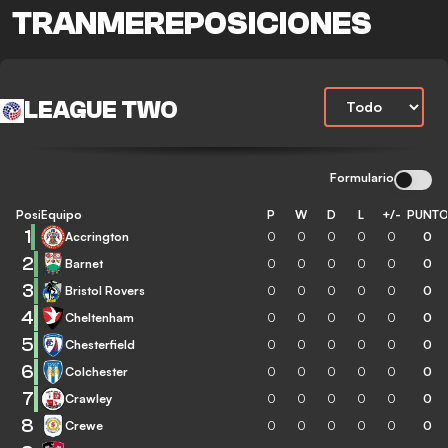
TRANMEREPOSICIONES
LEAGUE TWO
Formulario
Posición
Equipo
P
W
D
L
+/-
PUNT
1
Accrington
0
0
0
0
0
0
2
Barnet
0
0
0
0
0
0
3
Bristol Rovers
0
0
0
0
0
0
4
Cheltenham
0
0
0
0
0
0
5
Chesterfield
0
0
0
0
0
0
6
Colchester
0
0
0
0
0
0
7
Crawley
0
0
0
0
0
0
8
Crewe
0
0
0
0
0
0