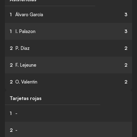
1
Álvaro García
3
1
I. Palazon
3
2
P. Diaz
2
2
F. Lejeune
2
2
O. Valentin
2
Tarjetas rojas
1
-
2
-