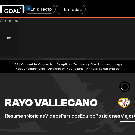
En directo
Entradas
+18 | Contenido Comercial | Se aplican Términos y Condiciones | Juega
Responsablemente
|
Divulgación Publicitária
|
Principios editoriales
RAYO VALLECANO
Resumen
Noticias
Vídeos
Partidos
Equipo
Posiciones
Mejor