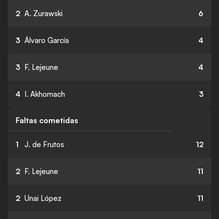
2
A. Zurawski
6
3
Álvaro García
4
3
F. Lejeune
4
4
I. Akhomach
3
Faltas cometidas
1
J. de Frutos
12
2
F. Lejeune
11
2
Unai López
11