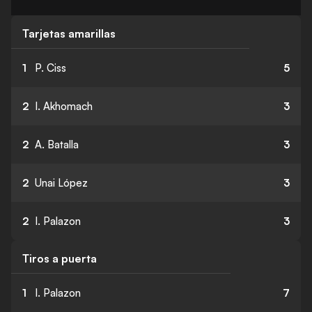
Tarjetas amarillas
1
P. Ciss
5
2
I. Akhomach
3
2
A. Batalla
3
2
Unai López
3
2
I. Palazon
3
Tiros a puerta
1
I. Palazon
7