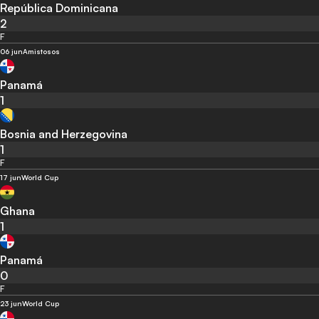
República Dominicana
2
F
06 jun
Amistosos
Panamá
1
Bosnia and Herzegovina
1
F
17 jun
World Cup
Ghana
1
Panamá
0
F
23 jun
World Cup