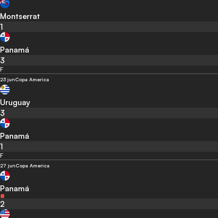
Montserrat
1
Panamá
3
F
23 jun
Copa America
Uruguay
3
Panamá
1
F
27 jun
Copa America
Panamá
2