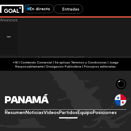
En directo
Entradas
+18 | Contenido Comercial | Se aplican Términos y Condiciones | Juega
Responsablemente
|
Divulgación Publicitária
|
Principios editoriales
PANAMÁ
Resumen
Noticias
Vídeos
Partidos
Equipo
Posiciones