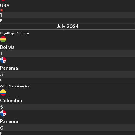
USA
1
F
July 2024
01 jul
Copa America
Bolivia
1
Panamá
3
F
06 jul
Copa America
Colombia
5
Panamá
0
F