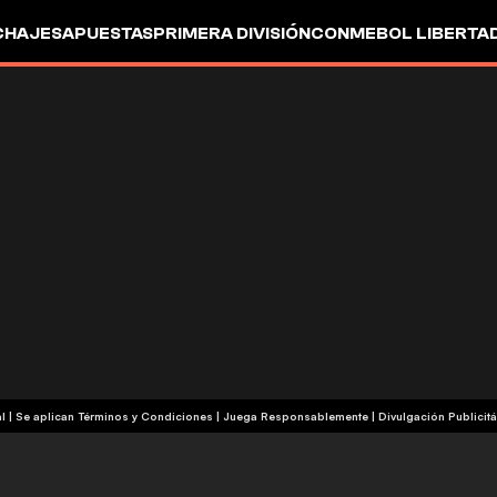
CHAJES
APUESTAS
PRIMERA DIVISIÓN
CONMEBOL LIBERTA
+18 | Contenido Comercial | Se aplican Términos y Condiciones | Juega Responsablemente
|
Divulgación Publicitá