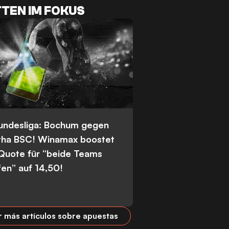
TEN IM FOKUS
Bundesliga: Bochum gegen
tha BSC! Winamax boostet
 Quote für “beide Teams
fen” auf 14,50!
r más artículos sobre apuestas