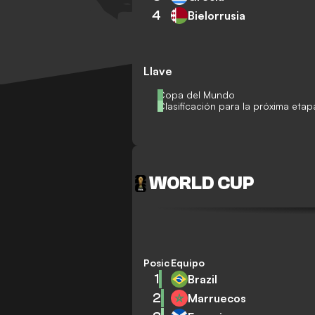
4
Bielorrusia
Llave
Copa del Mundo
Clasificación para la próxima etap
WORLD CUP
Posición
Equipo
1
Brazil
2
Marruecos