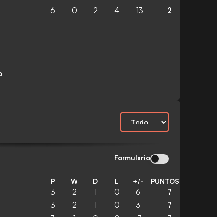
6
0
2
4
-13
2
a
Formulario
P
W
D
L
+/-
PUNTOS
3
2
1
0
6
7
3
2
1
0
3
7