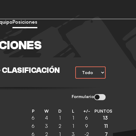
quipo
Posiciones
CIONES
 CLASIFICACIÓN
Formulario
P
W
D
L
+/-
PUNTOS
6
4
1
1
6
13
6
3
2
1
9
11
6
2
1
3
-2
7