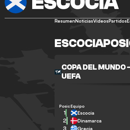
ESCOCIA
Resumen
Noticias
Vídeos
Partidos
E
ESCOCIAPOSI
COPA DEL MUNDO -
UEFA
Posición
Equipo
1
Escocia
2
Dinamarca
3
Grecia