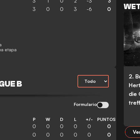
3
1
0
2
-3
3
WET
3
0
0
3
-6
0
a
ima etapa
2. 
GUE B
Her
die
tref
Formulario
P
W
D
L
+/-
PUNTOS
0
0
0
0
0
0
Ve
0
0
0
0
0
0