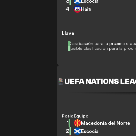
3
Escocia
4
Haití
Llave
Clasificación para la próxima etap
Posible clasificación para la próx
UEFA NATIONS LEA
Posición
Equipo
1
Macedonia del Norte
2
Escocia