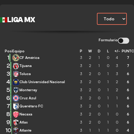
LIGA MX
Formulario
Posición
Equipo
P
W
D
L
+/-
PUNT
1
CF América
3
2
1
0
4
7
2
Tijuana
3
2
1
0
3
7
3
Toluca
3
2
0
1
3
6
4
Club Universidad Nacional
3
2
0
1
2
6
5
Monterrey
3
2
0
1
2
6
6
Cruz Azul
3
2
0
1
1
6
7
Querétaro FC
3
2
0
1
1
6
8
Necaxa
3
2
0
1
0
6
9
Atlas
3
2
0
1
0
6
10
Atlante
3
1
1
1
0
4