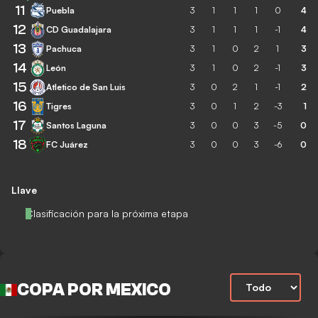
11
Puebla
3
1
1
1
0
4
12
CD Guadalajara
3
1
1
1
-1
4
13
Pachuca
3
1
0
2
1
3
14
León
3
1
0
2
-1
3
15
Atletico de San Luis
3
0
2
1
-1
2
16
Tigres
3
0
1
2
-3
1
17
Santos Laguna
3
0
0
3
-5
0
18
FC Juárez
3
0
0
3
-6
0
Llave
Clasificación para la próxima etapa
COPA POR MEXICO