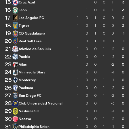
15
Cruz Azul
1
1
0
0
1
3
16
León
1
1
0
0
1
3
17
Los Angeles FC
1
0
1
0
0
2
18
Tigres
1
0
1
0
0
2
19
CD Guadalajara
1
0
1
0
0
1
20
Real Salt Lake
1
0
1
0
0
1
21
Atletico de San Luis
1
0
0
1
-2
0
22
Puebla
1
0
0
1
-3
0
23
Atlas
1
0
0
1
-2
0
24
Minnesota Stars
1
0
0
1
-1
0
25
Monterrey
1
0
0
1
-1
0
26
Pachuca
1
0
0
1
-2
0
27
San Diego FC
1
0
0
1
-2
0
28
Club Universidad Nacional
1
0
0
1
-3
0
29
Nashville SC
1
0
0
1
-1
0
30
Necaxa
1
0
0
1
-2
0
31
Philadelphia Union
1
0
0
1
-1
0