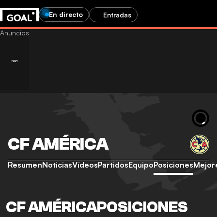
En directo
Entradas
CF AMÉRICA
Resumen
Noticias
Vídeos
Partidos
Equipo
Posiciones
Mejor
CF AMÉRICAPOSICIONES