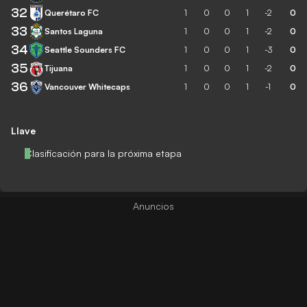
32
Querétaro FC
1
0
0
1
-2
0
33
Santos Laguna
1
0
0
1
-2
0
34
Seattle Sounders FC
1
0
0
1
-3
0
35
Tijuana
1
0
0
1
-2
0
36
Vancouver Whitecaps
1
0
0
1
-1
0
Llave
Clasificación para la próxima etapa