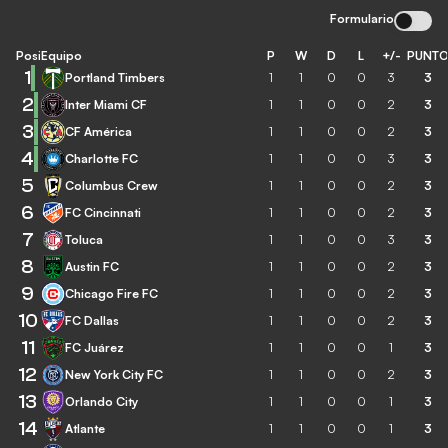
Formulario
Posición
Equipo
P
W
D
L
+/-
PUNT
1
Portland Timbers
1
1
0
0
3
3
2
Inter Miami CF
1
1
0
0
2
3
3
CF América
1
1
0
0
2
3
4
Charlotte FC
1
1
0
0
3
3
5
Columbus Crew
1
1
0
0
2
3
6
FC Cincinnati
1
1
0
0
2
3
7
Toluca
1
1
0
0
3
3
8
Austin FC
1
1
0
0
2
3
9
Chicago Fire FC
1
1
0
0
2
3
10
FC Dallas
1
1
0
0
2
3
11
FC Juárez
1
1
0
0
1
3
12
New York City FC
1
1
0
0
2
3
13
Orlando City
1
1
0
0
1
3
14
Atlante
1
1
0
0
1
3