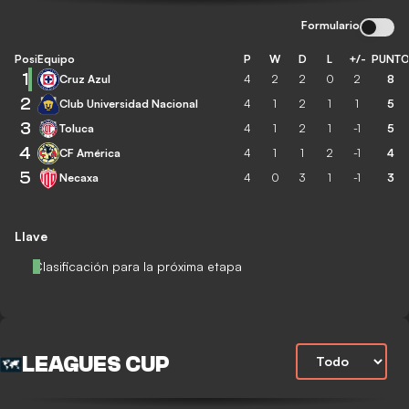
Formulario
Posición
Equipo
P
W
D
L
+/-
PUNT
1
Cruz Azul
4
2
2
0
2
8
2
Club Universidad Nacional
4
1
2
1
1
5
3
Toluca
4
1
2
1
-1
5
4
CF América
4
1
1
2
-1
4
5
Necaxa
4
0
3
1
-1
3
Llave
Clasificación para la próxima etapa
LEAGUES CUP