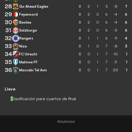
28
Go Ahead Eagles
8
2
1
5
-8
7
29
Feyenoord
8
2
0
6
-4
6
30
Basilea
8
2
0
6
-4
6
31
Salzburgo
8
2
0
6
-5
6
32
Rangers
8
1
1
6
-9
4
33
Niza
8
1
0
7
-8
3
34
FC Utrecht
8
0
1
7
-10
1
35
Malmoe FF
8
0
1
7
-11
1
36
Maccabi Tel Aviv
8
0
1
7
-20
1
Llave
Clasificación para cuartos de final