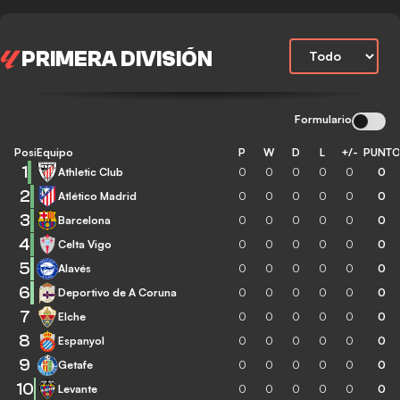
PRIMERA DIVISIÓN
Formulario
Posición
Equipo
P
W
D
L
+/-
PUNT
1
Athletic Club
0
0
0
0
0
0
2
Atlético Madrid
0
0
0
0
0
0
3
Barcelona
0
0
0
0
0
0
4
Celta Vigo
0
0
0
0
0
0
5
Alavés
0
0
0
0
0
0
6
Deportivo de A Coruna
0
0
0
0
0
0
7
Elche
0
0
0
0
0
0
8
Espanyol
0
0
0
0
0
0
9
Getafe
0
0
0
0
0
0
10
Levante
0
0
0
0
0
0