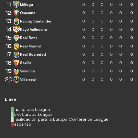
11
Málaga
0
0
0
0
0
0
12
Osasuna
0
0
0
0
0
0
13
Racing Santander
0
0
0
0
0
0
14
Rayo Vallecano
0
0
0
0
0
0
15
Real Betis
0
0
0
0
0
0
16
Real Madrid
0
0
0
0
0
0
17
Real Sociedad
0
0
0
0
0
0
18
Sevilla
0
0
0
0
0
0
19
Valencia
0
0
0
0
0
0
20
Villarreal
0
0
0
0
0
0
Llave
Champions League
UEFA Europa League
Clasificación para la Europa Conference League
Descenso