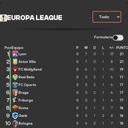
EUROPA LEAGUE
Formulario
Posición
Equipo
P
W
D
L
+/-
PUNT
1
Lyon
8
7
0
1
13
21
2
Aston Villa
8
7
0
1
8
21
3
FC Midtjylland
8
6
1
1
10
19
4
Real Betis
8
5
2
1
6
17
5
FC Oporto
8
5
2
1
6
17
6
Braga
8
5
2
1
6
17
7
Friburgo
8
5
2
1
6
17
8
Roma
8
5
1
2
7
16
9
Genk
8
5
1
2
4
16
10
Bologna
8
4
3
1
7
15