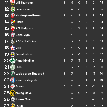
11
VfB Stuttgart
8
5
0
3
6
15
12
Ferencvaros
8
4
3
1
1
15
13
Nottingham Forest
8
4
2
2
8
14
14
Plzen
8
3
5
0
5
14
15
R.S. Belgrado
8
4
2
2
1
14
16
Celta Vigo
8
4
1
3
4
13
17
PAOK Salónica
8
3
3
2
3
12
18
Lille
8
4
0
4
3
12
19
Fenerbahce
8
3
3
2
3
12
20
Panathinaikos
8
3
3
2
2
12
21
Celtic
8
3
2
3
-2
11
22
Ludogorets Razgrad
8
3
1
4
-3
10
23
Dinamo Zagreb
8
3
1
4
-4
10
24
Brann
8
2
3
3
-2
9
25
Young Boys
8
3
0
5
-6
9
26
Sturm Graz
8
2
1
5
-6
7
27
FCSB
8
2
1
5
-7
7