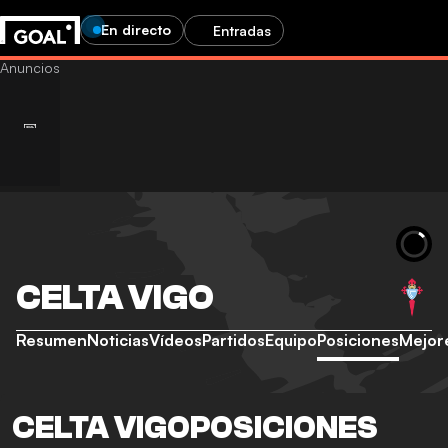
En directo
Entradas
CELTA VIGO
Resumen
Noticias
Vídeos
Partidos
Equipo
Posiciones
Mejor
CELTA VIGOPOSICIONES