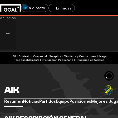
En directo
Entradas
+18 | Contenido Comercial | Se aplican Términos y Condiciones | Juega
Responsablemente
|
Divulgación Publicitária
|
Principios editoriales
AIK
Resumen
Noticias
Partidos
Equipo
Posiciones
Mejores Jug