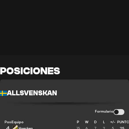
POSICIONES
ALLSVENSKAN
Formulario
Posición
Equipo
P
W
D
L
+/-
PUNT
4
Haecken
15
6
7
2
5
25