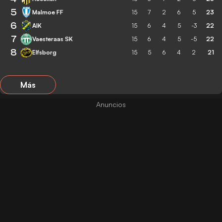
5
Malmoe FF
15
7
2
6
5
23
6
AIK
15
6
4
5
-3
22
7
Vaesteraas SK
15
6
4
5
-5
22
8
Elfsborg
15
5
6
4
2
21
Más