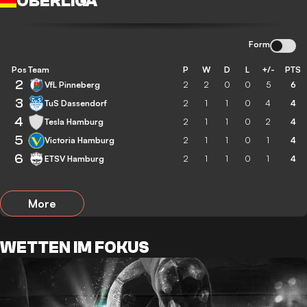
OBERLIGA
Form
Pos
Team
P
W
D
L
+/-
PTS
2
VfL Pinneberg
2
2
0
0
5
6
3
TuS Dassendorf
2
1
1
0
4
4
4
Tesla Hamburg
2
1
1
0
2
4
5
Victoria Hamburg
2
1
1
0
1
4
6
ETSV Hamburg
2
1
1
0
1
4
More
WETTEN IM FOKUS