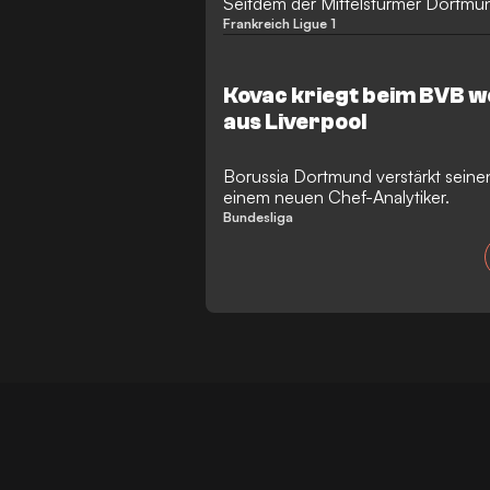
Seitdem der Mittelstürmer Dortmund
Jährigen aber nur ganz wenig zu
Frankreich Ligue 1
Kovac kriegt beim BVB w
aus Liverpool
Borussia Dortmund verstärkt seine
einem neuen Chef-Analytiker.
Bundesliga