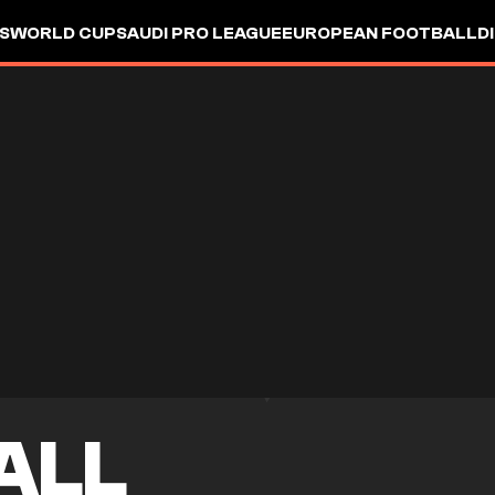
S
WORLD CUP
SAUDI PRO LEAGUE
EUROPEAN FOOTBALL
D
ALL