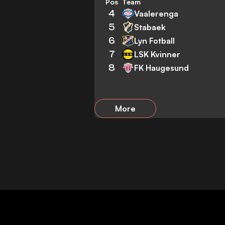
Pos
Team
4
Vaalerenga
5
Stabaek
6
Lyn Fotball
7
LSK Kvinner
8
FK Haugesund
More