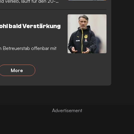
 verließ, läuft für den 20-
sammen.
ohl bald Verstärkung
n Betreuerstab offenbar mit
More