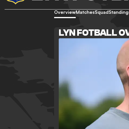
Overview
Matches
Squad
Standing
LYN FOTBALL O