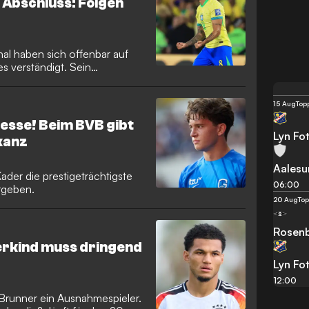
Abschluss: Folgen
al haben sich offenbar auf
s verständigt. Sein
e aus der Bundesliga
15 Aug
Top
resse! Beim BVB gibt
Lyn Fot
akanz
Aalesu
der die prestigeträchtigste
06:00
rgeben.
20 Aug
To
Rosen
erkind muss dringend
Lyn Fot
12:00
Brunner ein Ausnahmespieler.