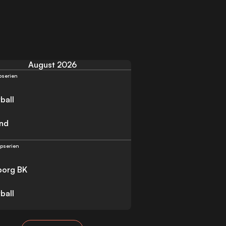
August 2026
pserien
ball
nd
ppserien
borg BK
ball