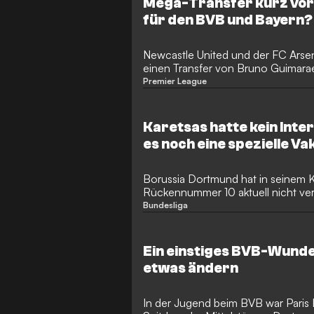
Mega-Transfer kurz vor 
für den BVB und Bayern?
Newcastle United und der FC Arsen
einen Transfer von Bruno Guimarae
Nachfolger bei den Magpies könnt
Premier League
kommen.
Karetsas hatte kein Inte
es noch eine spezielle V
Borussia Dortmund hat in seinem Ka
Rückennummer 10 aktuell nicht ve
Bundesliga
Ein einstiges BVB-Wund
etwas ändern
In der Jugend beim BVB war Paris 