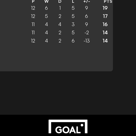
P
W
D
L
+/-
PTS
12
6
1
5
9
19
12
5
2
5
6
17
11
4
4
3
9
16
11
4
2
5
-2
14
12
4
2
6
-13
14