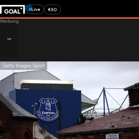
Live
€50
Getty Images Sport