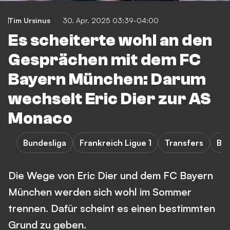
Tim Ursinus
30. Apr. 2025 03:39-04:00
Es scheiterte wohl an den
Gesprächen mit dem FC
Bayern München: Darum
wechselt Eric Dier zur AS
Monaco
Bundesliga
Frankreich Ligue 1
Transfers
Ba
Die Wege von Eric Dier und dem FC Bayern
München werden sich wohl im Sommer
trennen. Dafür scheint es einen bestimmten
Grund zu geben.