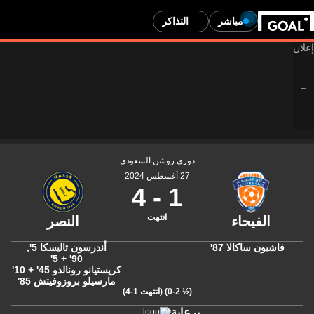
مباشر
التذاكر
دوري روشن السعودي
27 أغسطس 2024
4
-
1
انتهت
فاشيون ساكالا
87'
أندرسون تاليسكا
5'
,
90' + 5'
كريستيانو رونالدو
45' + 10'
مارسيلو بروزوفيتش
85'
(½ 0-2)
(انتهت 1-4)
برعاية