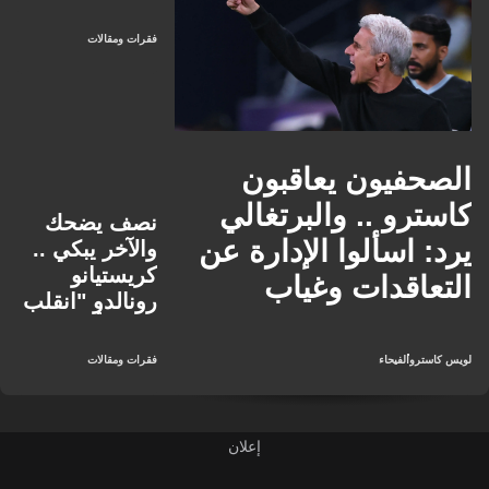
بـ"رقبته"
والفيحاء أبى أن
فقرات ومقالات
"يقطعها"!
الصحفيون يعاقبون
كاسترو .. والبرتغالي
نصف يضحك
يرد: اسألوا الإدارة عن
والآخر يبكي ..
كريستيانو
التعاقدات وغياب
رونالدو "انقلب
العدالة سبب تعثرنا!
حاله" أمام
الفيحاء!
لويس كاسترو
الفيحاء
فقرات ومقالات