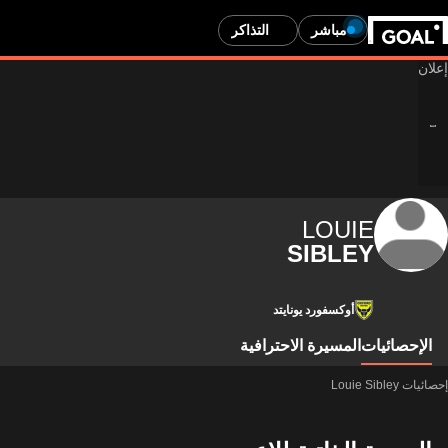
مباشر
التذاكر
LOUIE
SIBLEY
أوكسفورد يونايتد
الإحصائيات
المسيرة الاحترافية
إحصائيات Louie Sibley