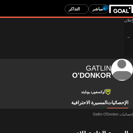
مباشر
التذاكر
GATLIN
O'DONKOR
أوكسفورد يونايتد
الإحصائيات
المسيرة الاحترافية
إحصائيات Gatlin O'Donkor