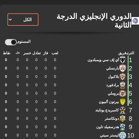
الدوري الإنجليزي الدرجة
الثانية
المستوى
الترتيب
فريق
لعب
فاز
تعادل
خسر
+/-
نقاط
1
أي إف سي ويمبلدون
0
0
0
0
0
0
2
بارنسلي
0
0
0
0
0
0
3
بلاكبول
0
0
0
0
0
0
4
برادفورد
0
0
0
0
0
0
5
بروملي
0
0
0
0
0
0
6
بيرتون ألبيون
0
0
0
0
0
0
7
كامبريدج يونايتد
0
0
0
0
0
0
8
دونكاستر
0
0
0
0
0
0
9
هدرسفيلد تاون
0
0
0
0
0
0
10
ليستر سيتي
0
0
0
0
0
0