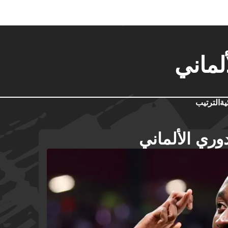
لماني
ية
الترتيب
وري الألماني