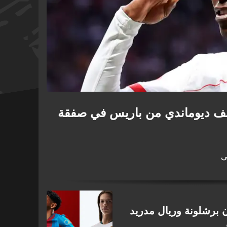
خطف ديوماندي من باريس في صفقة
ي
202-27: قمصان برشلونة وريال مدريد