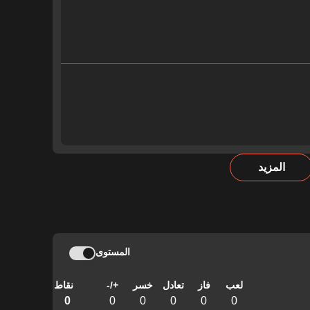
المزيد
المستوى
لعب
فاز
تعادل
خسر
+/-
نقاط
0
0
0
0
0
0