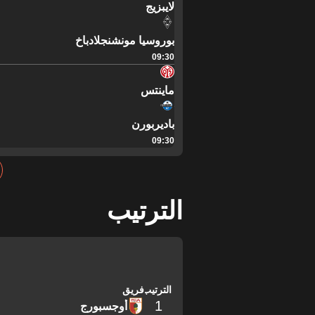
لايبزيج
بوروسيا مونشنجلادباخ
09:30
ماينتس
باديربورن
09:30
الترتيب
الترتيب
فريق
1
أوجسبورج