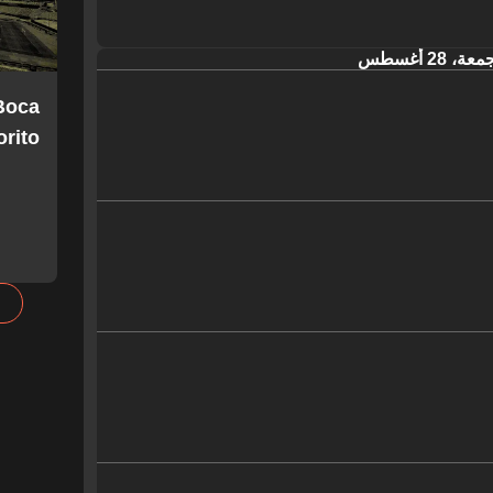
عة، 28 أغسطس
Boca
orito