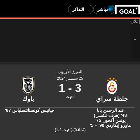
مباشر
التذاكر
الدوري الأوروبي
25 سبتمبر 2024
1
-
3
انتهت
عبد الرحمن بابا
جيانيس كونستانتسلياس
67'
48' (هدف عكسي)
يونس أكجون
75'
ماورو إيكاردي
90' + 5'
(½ 0-0)
(انتهت 3-1)