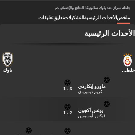
جلطة سراي ضد باوك سالونيكا
النتائج والإحصائيات
,
ملخص
الأحداث الرئيسية
التشكيلات
تعليق
تعليقات
الأحداث الرئيسية
جلطة سراي
باوك
ماورو إيكاردي
1
-
3
كريم ديميرباي
يونس أكجون
1
-
2
فيكتور أوسيمين