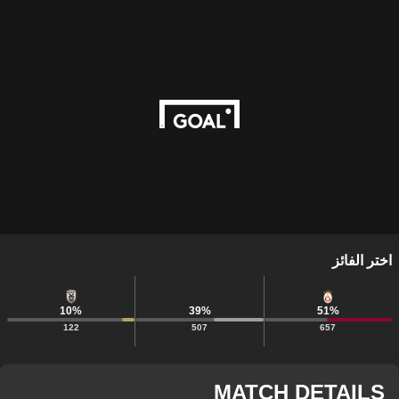
اختر الفائز
10
%
39
%
51
%
122
507
657
MATCH DETAILS