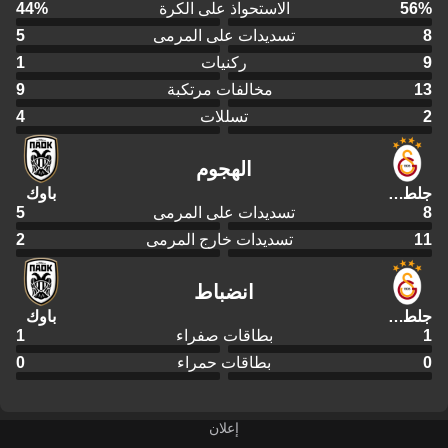
%
56
الاستحواذ على الكرة
%
44
8
تسديدات على المرمى
5
9
ركنيات
1
13
مخالفات مرتكبة
9
2
تسللات
4
الهجوم
جلطة سراي
باوك
8
تسديدات على المرمى
5
11
تسديدات خارج المرمى
2
انضباط
جلطة سراي
باوك
1
بطاقات صفراء
1
0
بطاقات حمراء
0
إعلان