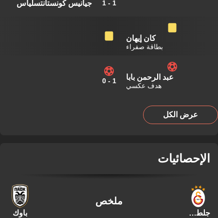
جيانيس كونستانتسلياس
1
-
1
كان إيهان
بطاقة صفراء
عبد الرحمن بابا
0
-
1
هدف عكسي
عرض الكل
الإحصائيات
ملخص
جلطة سراي
باوك