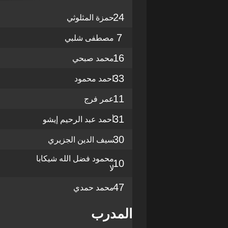
24
حمزة المثلوثي
7
مصطفى شلبي
16
محمد صبحي
33
احمد محمود
11
عمر فرج
31
أحمد عبد الرحيم إيشو
30
سيف الدين الجزيري
محمود فضل الله شيكابا
10
لا
47
محمد حمدي
المدرب