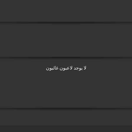
لا يوجد لاعبون غائبون