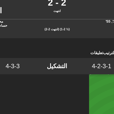
2
-
2
انتهت
,
55'
مح
حسام
(½ 1-2)
(انتهت 2-2)
لترتيب
تعليقات
4-2-3-1
التشكيل
4-3-3