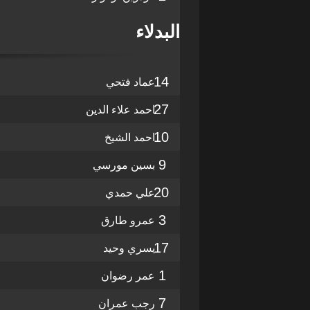
البدلاء
14
عماد فتحي
27
احمد علاء الدين
10
احمد الشيخ
9
بسين مورسي
20
علي حمدي
3
عمرو طارق
17
يسري وحيد
1
عمر رضوان
7
رجب عمران