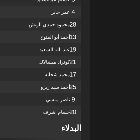
4
عمر جابر
28
محمود حمدي الونش
13
أحمد أبو الفتوح
19
عبد الله السعيد
21
كونراد ميشالاك
17
محمد شحاتة
25
أحمد سيد زيزو
9
ناصر منسي
20
حسام اشرف
البدلاء