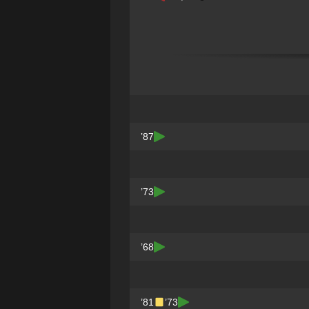
87’
73’
68’
81’
73’