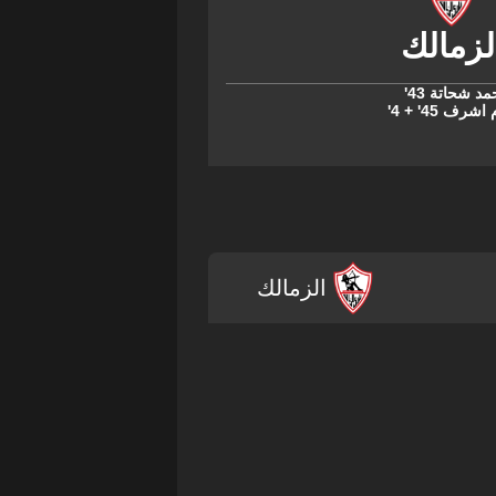
مد شحاتة
43'
 اشرف
45' + 4'
الزمالك