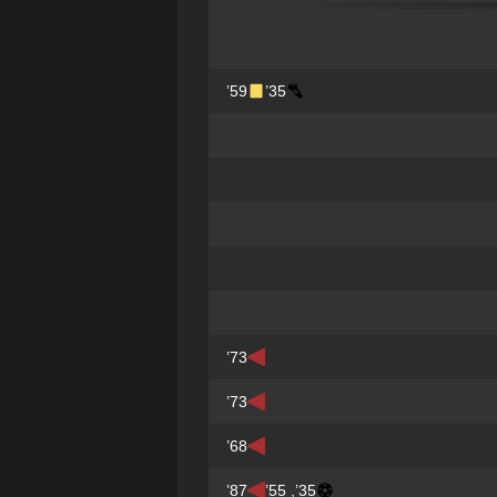
59’
35’
73’
73’
68’
87’
35’, 55’