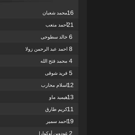
16
محمد شعبان
21
أحمد متعب
6
خالد سطوحى
8
احمد عبد الرحمن زولا
4
محمد فتح الله
5
فريد شوقى
12
اسلام محارب
13
هيميد ماو
11
كريم طارق
19
احمد سمير
2
غودوين أوكوارا