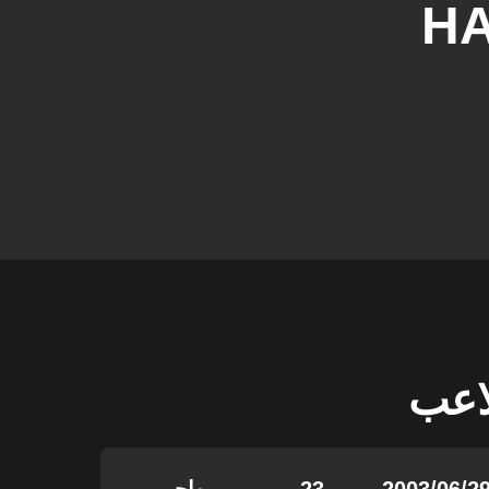
H
لاعب