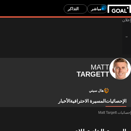
مباشر
التذاكر
MATT
TARGETT
هال سيتي
الإحصائيات
المسيرة الاحترافية
الأخبار
إحصائيات Matt Targett