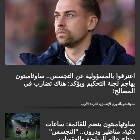
اعترفوا بالمسؤولية عن التجسس.. ساوثامبتون
يهاجم لجنة التحكيم ويؤكد: هناك تضارب في
المصالح!
ساوثامبتون
الدوري الإنجليزي الدرجة الأولى
ساوثهامبتون ينضم للقائمة: ساعات
ذكية، مناظير ودرون.. "التجسس"
يجتاح عالم الرياضة والعقوبات