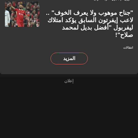
"جناح موهوب ولا يعرف الخوف" ..
لاعب إيفرتون السابق يؤكد امتلاك
ليفربول "أفضل بديل لمحمد
صلاح"!
انتقالات
المزيد