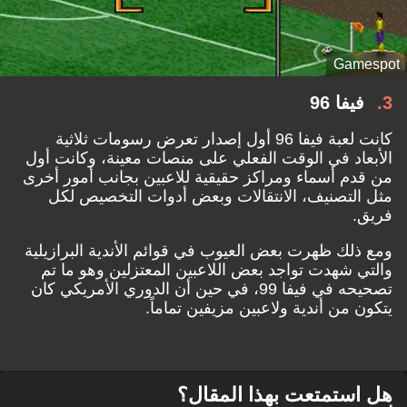
Gamespot
3
فيفا 96
كانت لعبة فيفا 96 أول إصدار تعرض رسومات ثلاثية
الأبعاد في الوقت الفعلي على منصات معينة، وكانت أول
من قدم أسماء ومراكز حقيقية للاعبين بجانب أمور أخرى
مثل التصنيف، الانتقالات وبعض أدوات التخصيص لكل
فريق.
ومع ذلك ظهرت بعض العيوب في قوائم الأندية البرازيلية
والتي شهدت تواجد بعض اللاعبين المعتزلين وهو ما تم
تصحيحه في فيفا 99، في حين أن الدوري الأمريكي كان
يتكون من أندية ولاعبين مزيفين تماماً.
هل استمتعت بهذا المقال؟