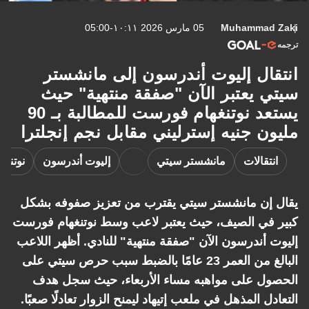
Muhammad Zaki
05 مارس 2026 ١٠:١١-05:00
ترجمه
انتقال إليوت أندرسون إلى مانشستر
سيتي يعتبر الآن "صفقة منتهية" حيث
يستعد نوتنغهام فورست للمطالبة بـ 90
مليون جنيه إسترليني مقابل نجم إنجلترا
انتقالات
مانشستر سيتي
إليوت أندرسون
نوتنج
يقال إن مانشستر سيتي يقترب من تعزيز صفوفه بشكل
كبير في الصيف، حيث يعتبر لاعب وسط نوتنغهام فورست
إليوت أندرسون الآن "صفقة منتهية" للنادي. أظهر اللاعب
البالغ من العمر 23 عامًا بالضبط سبب حرص سيتي على
الحصول على مواهبه مساء الأربعاء، حيث سجل هدف
التعادل المذهل في ملعب إتيهاد ليمنح الزوار تعادلًا صعبًا.