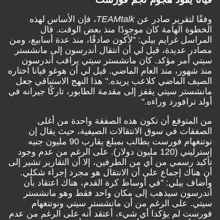
وفقًا لتقرير صادر عن
TEAMtalk
، فإن الأساس لهذه
الخطوة الهامة كان موجودًا منذ بعض الوقت. قال
المراسل غرايم بيلي: "لأكون صادقًا، منذ عدة أسابيع، ومن
مصادر عديدة، قيل لي أن انتقال أندرسون إلى مانشستر
سيتي أمر مؤكد. كان مانشستر سيتي يراقب أندرسون
منذ شهور، منذ العام الماضي. قيل لي أن هوغو فيانا اختاره
الصيف الماضي كلاعب يريده." هذا النهج الاستباقي جعل
مانشستر سيتي يقفز إلى مقدمة الطابور، تاركًا جيرانه في
أولد ترافورد وراءه."
من المتوقع أن تكون هذه الصفقة واحدة من أغلى
الصفقات في سوق الانتقالات الصيفية، حيث يقال إن
نوتنغهام فورست يطالب بمبلغ يقارب 90 مليون جنيه
إسترليني (120 مليون دولار). على الرغم من عدم وجود
تأكيد رسمي من أي من الطرفين، إلا أن التقارير تشير إلى
أن هناك إجماع على أن الانتقال هو مجرد إجراء شكلي.
وأضاف بيلي: "في أوساط كرة القدم، هناك اعتقاد بأن
أندرسون سيذهب إلى مكان واحد فقط وهو مانشستر
سيتي. على الرغم من أن مانشستر سيتي ونوتنغهام
فورست لم يؤكدا أي شيء، أعتقد أنه على الرغم من عدم