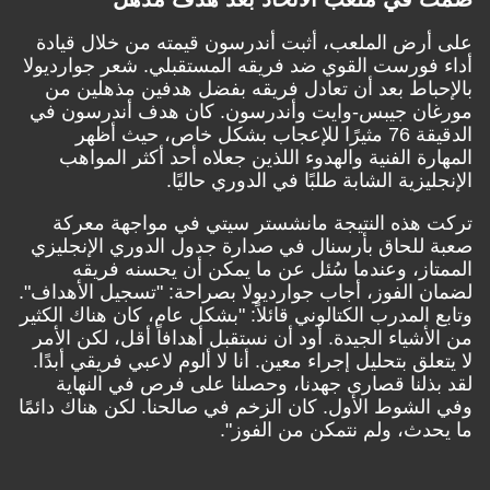
على أرض الملعب، أثبت أندرسون قيمته من خلال قيادة
أداء فورست القوي ضد فريقه المستقبلي. شعر جوارديولا
بالإحباط بعد أن تعادل فريقه بفضل هدفين مذهلين من
مورغان جيبس-وايت وأندرسون. كان هدف أندرسون في
الدقيقة 76 مثيرًا للإعجاب بشكل خاص، حيث أظهر
المهارة الفنية والهدوء اللذين جعلاه أحد أكثر المواهب
الإنجليزية الشابة طلبًا في الدوري حاليًا.
تركت هذه النتيجة مانشستر سيتي في مواجهة معركة
صعبة للحاق بأرسنال في صدارة جدول الدوري الإنجليزي
الممتاز،
وعندما سُئل عن ما يمكن أن يحسنه فريقه
لضمان الفوز
، أجاب جوارديولا بصراحة: "تسجيل الأهداف".
وتابع المدرب الكتالوني قائلاً: "بشكل عام، كان هناك الكثير
من الأشياء الجيدة. أود أن نستقبل أهدافاً أقل، لكن الأمر
لا يتعلق بتحليل إجراء معين. أنا لا ألوم لاعبي فريقي أبدًا.
لقد بذلنا قصارى جهدنا، وحصلنا على فرص في النهاية
وفي الشوط الأول. كان الزخم في صالحنا. لكن هناك دائمًا
ما يحدث، ولم نتمكن من الفوز".