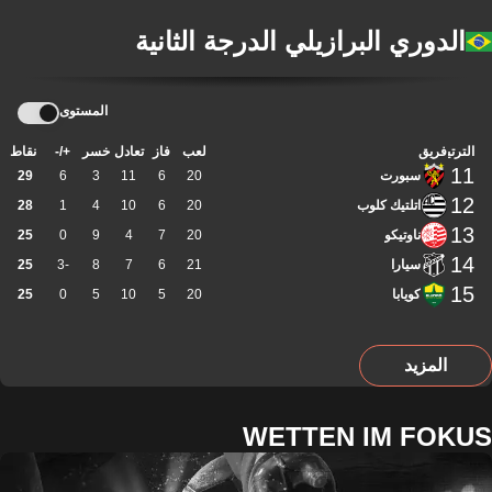
الدوري البرازيلي الدرجة الثانية
المستوى
الترتيب
فريق
لعب
فاز
تعادل
خسر
+/-
نقاط
11
سبورت
20
6
11
3
6
29
12
اتلتيك كلوب
20
6
10
4
1
28
13
ناوتيكو
20
7
4
9
0
25
14
سيارا
21
6
7
8
-3
25
15
كويابا
20
5
10
5
0
25
المزيد
WETTEN IM FOKUS