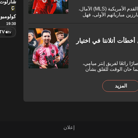
شارلوت
لم يخيب الأسبوع الرابع من دوري كرة القدم الأمريكية (MLS) الآمال،
رزين مبارياتهم الأولى، فهل
كولومبو
ي سينسيناتي» على المحك؟
19:30
TV
أخطأت أتلانتا في اختيار
جولة الثانية من دوري MLS انتصارًا رائعًا لفريق إنتر ميامي،
ربما حان الوقت للقلق بشأن
المزيد