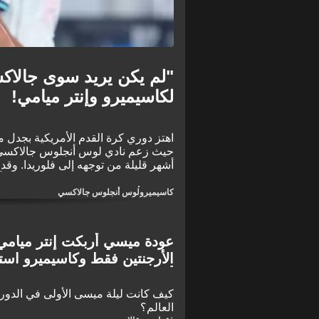
"لم يكن يريد سوى جالا
لكاسيميرو وإنتر ميامي!
اهتز دوري 
حيث زعم نادي لوس أنجلوس جالاكسي أن
أشهر قليلة من توجهه إلى فلوريدا. وقد 
ما إذا كان قد حدث تدخل غير مشروع أو 
كاسيميرو
لوس أنجلوس جالاكسي
عودة ميسي أربكت إنتر ميامي! 
الأرجنتين فقط وكاسيميرو است
أمام كولومبوس
كيف كانت ليلة ميسى الأولى في الدور
العالم؟