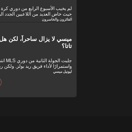
حيث خاض العديد من اللاعبين الجدد البا
أصبح مقعد بات نونان في نادي «إف س
الفائزون والخاسرون
ميسي لا يزال ساحراً، لكن هل 
تاتا؟
جلبت ال
واستمرارًا لأداء فريق ريد بولز. ولكن 
أتلانتا.
ليونيل ميسي