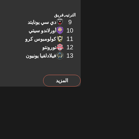
الترتيب
فريق
9
دي سي يونايتد
10
أورلاندو سيتي
11
كولومبوس كرو
12
تورونتو
13
فيلادلفيا يونيون
المزيد