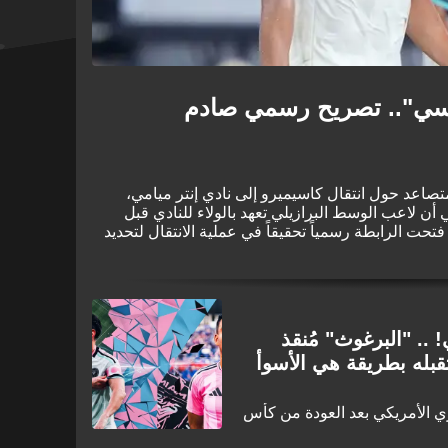
كسي".. تصريح رسمي صادم
كرة القدم الأمريكية بجدل متصاعد حول انتقال كاسيميرو إلى نادي إنتر ميامي،
 لاعب الوسط البرازيلي تعهد بالولاء للنادي قبل
فتحت الرابطة رسمياً تحقيقاً في عملية الانتقال لتحديد
انتهاك للقواعد خلال هذه العملية.
.. "البرغوث" مُنقذ
قبله بطريقة هي الأسوأ
ي الأمريكي بعد العودة من كأس