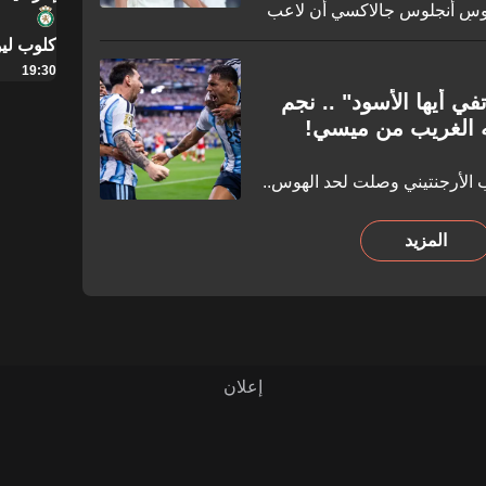
 لوس أنجلوس جالاكسي أن لاعب
بل أشهر قليلة من توجهه إلى
كلوب لي
اً في عملية الانتقال لتحديد ما
19:30
هاك للقواعد خلال هذه العملية.
ي أيها الأسود" .. نجم
ه الغريب من ميسي!
 الأرجنتيني وصلت لحد الهوس..
المزيد