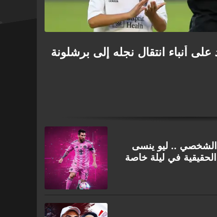
على أنباء انتقال نجله إلى برشلونة
لشخصي .. ليو ينسى
الحقيقية في ليلة خاصة