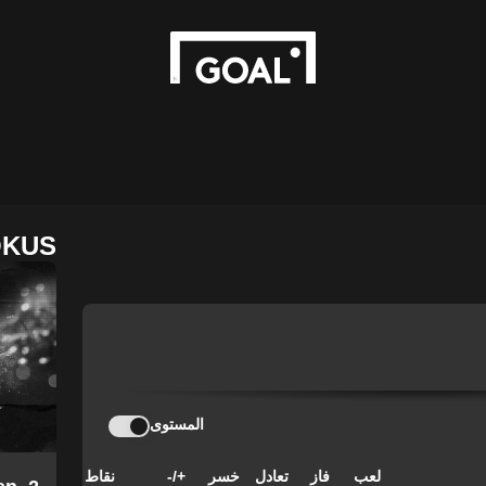
OKUS
المستوى
لعب
فاز
تعادل
خسر
+/-
نقاط