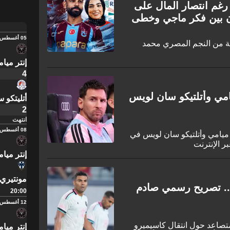
رغم انتصار المال على
ون بين فكر ماجي وخطى
05 أغسطس
بة من النجم المصري محمد
إنتر ميا
4
ميامي وأتلتيكو سان لويس
أتليتكو 
2
انتهت
08 أغسطس
ر ميامي وأتلتيكو سان لويس في
إنتر ميا
مونتيري
.. تصريح رسمي صادم
20:00
12 أغسطس
ة القدم الأمريكية بجدل متصاعد حول انتقال كاسيميرو
إنتر ميا