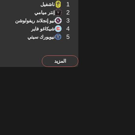
1
ناشفيل
2
إنتر ميامي
3
نيو إنجلاند ريفولوشن
4
شيكاغو فاير
5
نيويورك سيتي
المزيد