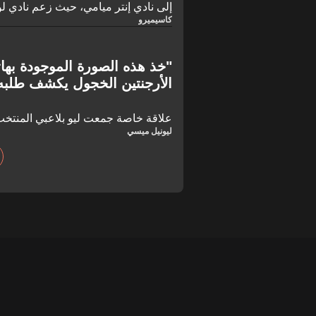
إلى نادي إنتر ميامي، حيث زعم نادي
الوسط البرازيلي تعهد بالولاء للنادي ق
كاسيميرو
فلوريدا. وقد فتحت الرابطة رسمياً تحقيق
إذا كان قد حدث تدخل غير مشروع أو انت
"خذ هذه الصورة الموجودة بهاتف
الأرجنتين الخجول يكشف طلب
علاقة خاصة جمعت ليو بلاعبي المنتخب
ليونيل ميسي