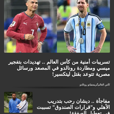
تسريبات أمنية من كأس العالم .. تهديدات بتفجير
ميسي ومطاردة رونالدو في المصعد ورسائل
مصرية تتوعد بقتل ليتكسير!
كأس العالم
كريستيانو رونالدو
مفاجأة .. ديشان رحب بتدريب
الأهلي و"قرارات الصندوق" تسببت
في تعطيل الصفقة!