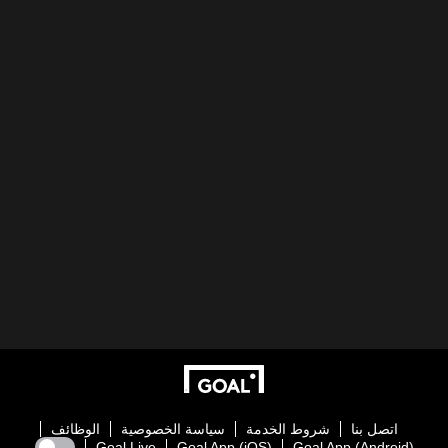
اتصل بنا
شروط الخدمة
سياسة الخصوصية
الوظائف
Goal Live
Goal App (iOS)
Goal App (Android)