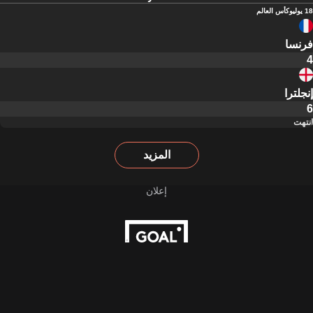
18 يوليو
كأس العالم
فرنسا
4
إنجلترا
6
انتهت
المزيد