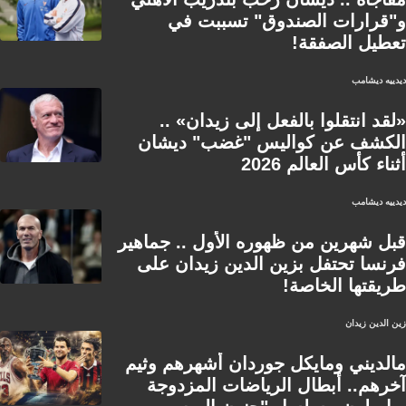
و"قرارات الصندوق" تسببت في
تعطيل الصفقة!
ديدييه ديشامب
«لقد انتقلوا بالفعل إلى زيدان» ..
الكشف عن كواليس "غضب" ديشان
أثناء كأس العالم 2026
ديدييه ديشامب
قبل شهرين من ظهوره الأول .. جماهير
فرنسا تحتفل بزين الدين زيدان على
طريقتها الخاصة!
زين الدين زيدان
مالديني ومايكل جوردان أشهرهم وثيم
آخرهم.. أبطال الرياضات المزدوجة