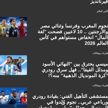
فيرنانديز
كأس العالم
نجوم المغرب وفرنسا وثنائي مصر
والأرجنتين .. 10 لاعبين فضحت "لغة
المال" انخفاض مستواهم في كأس
العالم 2026
فقرات ومقالات
ميسي يحترق بين "النهائي الأسود
ومدلل الفيفا".. فهل سرق رودري
"كرة المونديال الذهبية" منه؟!
فقرات ومقالات
مستشفى التأهيل الفني: بقيادة رودري
ورباعي عربي.. نجوم وُلِدوا في
المونديال مجددًا و"مبابي وبيلينجهام