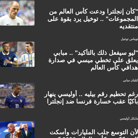
"كأن إنجلترا ودعت كأس العالم من
المجموعات" .. توخيل يرد بقوة على
منتقديه
توماس توخيل
"ليو سيفعل ذلك بالتأكيد" .. مبابي
يعلق على تخطي ميسي في صدارة
هدافي كأس العالم
كيليان مبابي
رغم تحطيم رقم بيليه .. أوليسي ينهار
باكيًا عقب خسارة فرنسا ضد إنجلترا
مايكل أوليسي
لأن التوسع جلب المليارات وأسكت