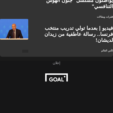
يواصلون مسلسل "جنون الهوس
التنافسي"
فقرات ومقالات
فيديو | بعدما تولي تدريب منتخب
فرنسا.. رسالة عاطفية من زيدان
لديشان!
كأس العالم