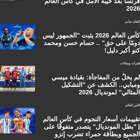
فرنسا بعد خيبة الأمل في كأس العالم
2026
كيليان مبابي
كأس العالم 2026 يثبت "الجمهور ليس
دومًا على حق" .. حسام حسن ومحمد
كنو أكبر دليل!
فقرات ومقالات
لم يخلُ من المفاجأة: بقيادة ميسي
ومبابي.. الكشف عن "التشكيل
المثالي" لمونديال 2026
كأس العالم
تقييمات أسعار النجوم في كأس العالم
| "بطل المونديال" يتصدر متفوقًا على
الجميع وبطاقة حمراء تضرب إنزو