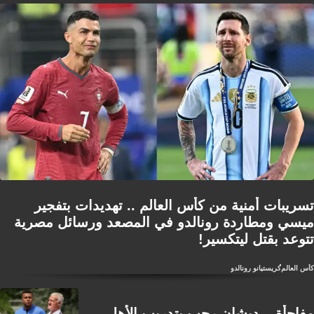
تسريبات أمنية من كأس العالم .. تهديدات بتفجير
ميسي ومطاردة رونالدو في المصعد ورسائل مصرية
تتوعد بقتل ليتكسير!
كأس العالم
كريستيانو رونالدو
مفاجأة .. ديشان رحب بتدريب الأهلي