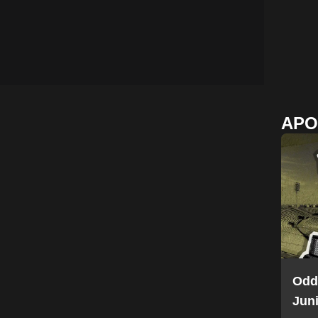
APO
Odd
Juni