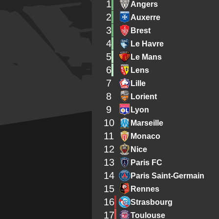
1
Angers
2
Auxerre
3
Brest
4
Le Havre
5
Le Mans
6
Lens
7
Lille
8
Lorient
9
Lyon
10
Marseille
11
Monaco
12
Nice
13
Paris FC
14
Paris Saint-Germain
15
Rennes
16
Strasbourg
17
Toulouse