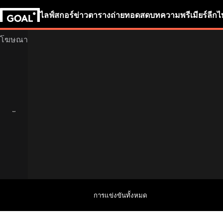
ไลฟ์สกอร์
ข่าว
ตารางถ่ายทอดสด
บทความ
พรีเมียร์ลีก
ไ
การแข่งขันทั้งหมด