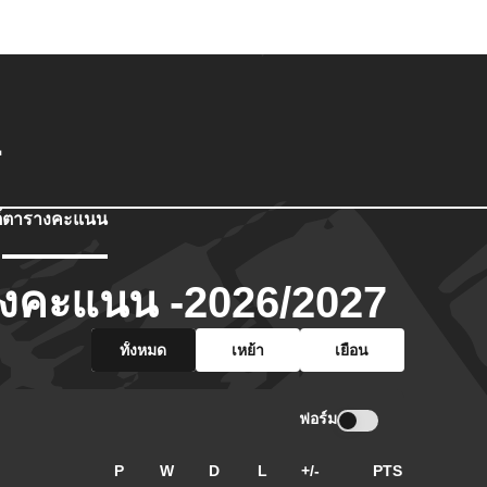
1
์
ตารางคะแนน
งคะแนน -2026/2027
ทั้งหมด
เหย้า
เยือน
ฟอร์ม
P
W
D
L
+/-
PTS