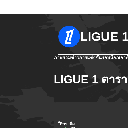
LIGUE 
ภาพรวม
ข่าว
การแข่งขัน
รอบน็อกเอาต
LIGUE 1 ตารา
ิีPos
ทีม