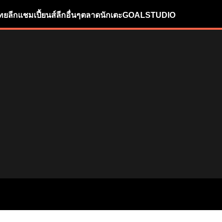
ทยลีก
แชมเปี้ยนส์ลีก
อื่นๆ
ตลาดนักเตะ
GOALSTUDIO