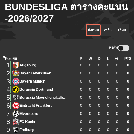
BUNDESLIGA ตารางคะแนน
-2026/2027
ทั้งหมด
เหย้า
เยือน
ฟอร์ม
ิีPos
ทีม
P
W
D
L
+/-
PTS
1
Augsburg
0
0
0
0
0
0
2
Bayer Leverkusen
0
0
0
0
0
0
3
Bayern Munich
0
0
0
0
0
0
4
Borussia Dortmund
0
0
0
0
0
0
5
Borussia Moenchengladbach
0
0
0
0
0
0
6
Eintracht Frankfurt
0
0
0
0
0
0
7
Elversberg
0
0
0
0
0
0
8
FC Koeln
0
0
0
0
0
0
9
Freiburg
0
0
0
0
0
0