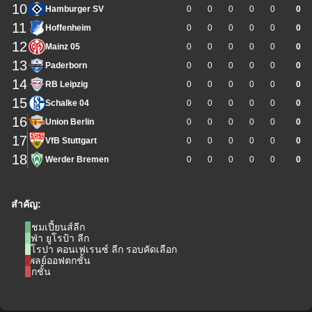
10
Hamburger SV
0
0
0
0
0
0
11
Hoffenheim
0
0
0
0
0
0
12
Mainz 05
0
0
0
0
0
0
13
Paderborn
0
0
0
0
0
0
14
RB Leipzig
0
0
0
0
0
0
15
Schalke 04
0
0
0
0
0
0
16
Union Berlin
0
0
0
0
0
0
17
VfB Stuttgart
0
0
0
0
0
0
18
Werder Bremen
0
0
0
0
0
0
สำคัญ:
แชมเปี้ยนส์ลีก
ยูฟ่า ยูโรป้า ลีก
ยูโรปา คอนเฟเรนซ์ ลีก รอบคัดเลือก
เพลย์ออฟตกชั้น
ตกชั้น