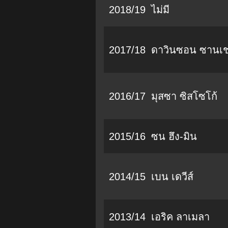
2018/19
ไม่มี
2017/18
ดาวินซอน ซานเ
2016/17
มุสซา ซิสโซโก้
2015/16
ซน ฮึง-มิน
2014/15
เบน เดวีส์
2013/14
เอริค ลาเมลา