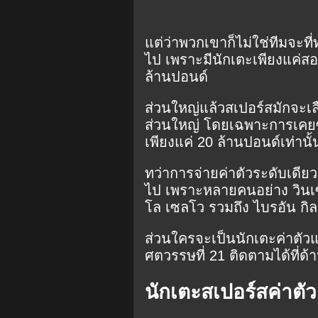
แต่ว่าพวกเขาก็ไม่ใช่ทีมจะที
ไป เพราะมีนักเตะเพียงแค่สองค
ล้านปอนด์
ส่วนใหญ่แล้วสเปอร์สมักจะเ
ส่วนใหญ่ โดยเฉพาะการเคยซื้
เพียงแค่ 20 ล้านปอนด์เท่านั้
ทว่าการจ่ายค่าตัวระดับเดีย
ไป เพราะหลายคนอย่าง วินเซ
โล เซลโว รวมถึง ไบรอัน กิล
ส่วนใครจะเป็นนักเตะค่าตัวแพง
ศตวรรษที่ 21 ติดตามได้ที่ด้
นักเตะสเปอร์สค่าตั