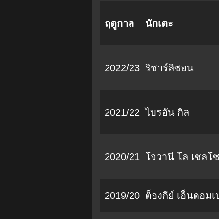
ฤดูกาล
นักเตะ
2022/23
ริชาร์ลิซอน
2021/22
ไบรอัน กิล
2020/21
โจวานี โล เซลโ
2019/20
ต็องกีย์ เอ็นดอมเ