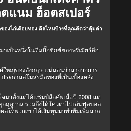
ลเลอรี
ลิสต์
Transfer gurus
อตแนม ฮ็อตสเปอร์
ดของไก่เดือยทอง ดีลไหนบ้างที่คุณคิดว่าคุ้มค่า
าเป็นหนึ่งในทีมบิ๊กซิกซ์ของพรีเมียร์ลีก
ักษ์ใหญ่ของอังกฤษ แน่นอนว่ามาจากการ
 ประธานสโมสรมือทองที่เป็นเบื้องหลัง
มาตั้งแต่ได้แชมป์ลีกคัพเมื่อปี 2008 แต่
ทุกฤดูกาล รวมถึงได้โควตาไปเล่นฟุตบอล
งผลให้พวกเขาได้เงินทุนมาทำทีมเพิ่มมาก