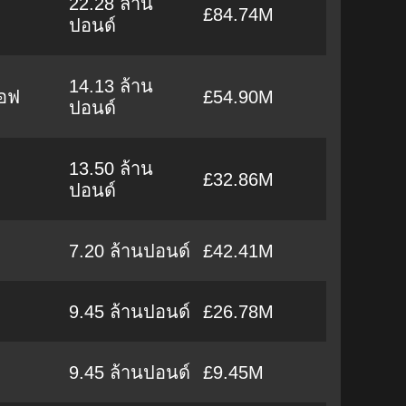
22.28 ล้าน
£84.74M
ปอนด์
14.13 ล้าน
ตอฟ
£54.90M
ปอนด์
13.50 ล้าน
£32.86M
ปอนด์
7.20 ล้านปอนด์
£42.41M
9.45 ล้านปอนด์
£26.78M
9.45 ล้านปอนด์
£9.45M