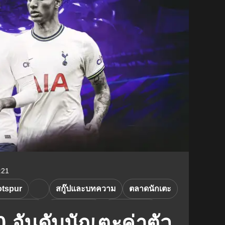
:21
otspur
สกู๊ปและบทความ
ตลาดนักเตะ
M. Sissoko
G. Lo Celso
S. Bergwijn
0 อันดับนักเตะค่าตัว