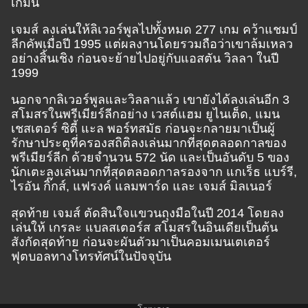
เกมนี้
เจมส์ ลงเล่นให้ลิเวอร์พูลไปทั้งหมด 277 เกม คว้าแชมป์
ลีกคัพเมื่อปี 1995 แต่ผลงานโดยรวมถือว่าเขาล้มเหลว
อย่างสิ้นเชิง ก่อนจะย้ายไปอยู่กับแอสตัน วิลลา ในปี
1999
นอกจากลิเวอร์พูลและวิลลาแล้ว เขายังได้ลงเล่นอีก 3
สโมสรในพรีเมียร์ลีกอย่าง เวสต์แฮม ยูไนเต็ด, แมน
เชสเตอร์ ซิตี้ แะล พอร์ทสมัธ ก่อนจะกลายมาเป็นผู้
รักษาประตูที่ครองสถิติลงเล่นมากที่สุดตลอดกาลของ
พรีเมียร์ลีก ด้วยจำนวน 572 นัด และเป็นอันดับ 5 ของ
นักเตะลงเล่นมากที่สุดตลอดกาลรองจาก แกเร็ธ แบร์รี,
ไรอัน กิ๊กส์, แฟรงค์ แลมพาร์ด และ เจมส์ มิลเนอร์
สุดท้าย เจมส์ ตัดสินใจแขวนถุงมือในปี 2014 โดยลง
เล่นให้ เกรละ แบลสเตอร์ส สโมสรในอินเดียเป็นต้น
สังกัดสุดท้าย ก่อนจะผันตัวมาเป็นคอมเมนเตเตอร์
ฟุตบอลทางโทรทัศน์ในปัจจุบัน