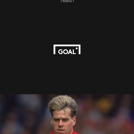
โฆษณา