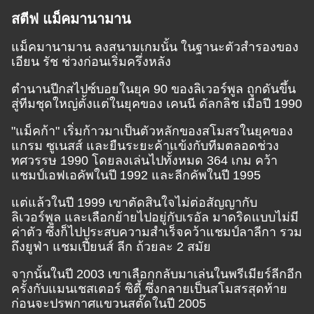
สตีฟ แม็คมานามาน
แม็คมานามาน ลงสนามเกมนั้น ในฐานะตัวสำรองของ
เอียน รัช ช่วงก่อนเริ่มครึ่งหลัง
ตำนานปีกสไปซ์บอยในยุค 90 ของลิเวอร์พูล ถูกดันขึ้น
สู่ทีมชุดใหญ่ตั้งแต่ในยุคของ เคนนี ดัลกลิช เมื่อปี 1990
"แม็คก้า" เริ่มก้าวมาเป็นตัวหลักของสโมสรในยุคของ
แกรม ซูเนสส์ และยืนระยะค้าแข้งกับทีมตลอดช่วง
ทศวรรษ 1990 โดยลงเล่นไปทั้งหมด 364 เกม คว้า
แชมป์เอฟเอคัพในปี 1992 และลีกคัพในปี 1995
แต่แล้วในปี 1999 เขาตัดสินใจไม่ต่อสัญญากับ
ลิเวอร์พูล และเลือกย้ายไปอยู่กับเรอัล มาดริดแบบไม่มี
ค่าตัว ซึ่งก็ไปประสบความสำเร็จคว้าแชมป์ลาลีกา รวม
ถึงยูฟ่า แชมเปี้ยนส์ ลีก ถ้วยละ 2 สมัย
จากนั้นในปี 2003 เขาเลือกกลับมาเล่นในพรีเมียร์ลีกอีก
ครั้งกับแมนเชสเตอร์ ซิตี้ ซึ่งกลายเป็นสโมสรสุดท้าย
ก่อนจะปรพกาศแขวนสตั๊ดในปี 2005