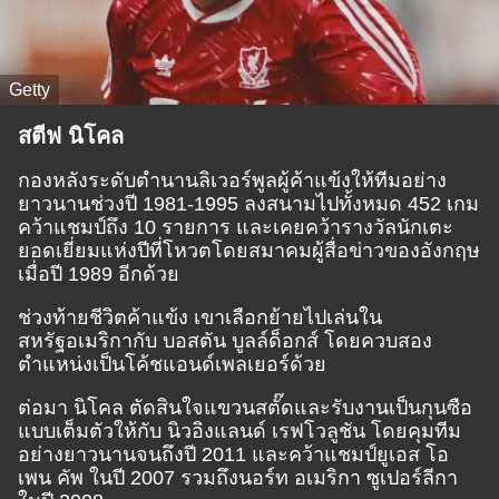
Getty
สตีฟ นิโคล
กองหลังระดับตำนานลิเวอร์พูลผู้ค้าแข้งให้ทีมอย่าง
ยาวนานช่วงปี 1981-1995 ลงสนามไปทั้งหมด 452 เกม
คว้าแชมป์ถึง 10 รายการ และเคยคว้ารางวัลนักเตะ
ยอดเยี่ยมแห่งปีที่โหวตโดยสมาคมผู้สื่อข่าวของอังกฤษ
เมื่อปี 1989 อีกด้วย
ช่วงท้ายชีวิตค้าแข้ง เขาเลือกย้ายไปเล่นใน
สหรัฐอเมริกากับ บอสตัน บูลล์ด็อกส์ โดยควบสอง
ตำแหน่งเป็นโค้ชแอนด์เพลเยอร์ด้วย
ต่อมา นิโคล ตัดสินใจแขวนสตั๊ดและรับงานเป็นกุนซือ
แบบเต็มตัวให้กับ นิวอิงแลนด์ เรฟโวลูชัน โดยคุมทีม
อย่างยาวนานจนถึงปี 2011 และคว้าแชมป์ยูเอส โอ
เพน คัพ ในปี 2007 รวมถึงนอร์ท อเมริกา ซูเปอร์ลีกา