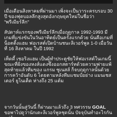
เมื่อเดือนสิงหาคมที่ผ่านมา เพิ่งจะเป็นวาระครบรอบ 30
ปี ของฟุตบอลลีกสูงสุดอังกฤษยุคใหม่ในชื่อว่า
"พรีเมียร์ลีก"
สัปดาห์แรกของพรีเมียร์ลีกเมื่อฤดูกาล 1992-1993 มี
เกมที่แข่งขันในวันอาทิตย์เป็นครั้งแรกด้วย นั่นคือเกมที่
น็อตติ้งแฮม ฟอเรสต์เปิดบ้านชนะลิเวอร์พูล 1-0 เมื่อวัน
ที่ 16 สิงหาคม ในปี 1992
เท็ดดี้ เชอริงแฮม เป็นผู้ทำประตูชัยให้ฟอเรสต์ในเกมนี้
ขณะที่ฝั่งของหงส์แดงซึ่งออกสตาร์ทด้วยความพ่ายแพ้
สุดท้ายแล้วทีมของ แกรม ซูเนสส์ ก็จบฤดูกาลนั้นด้วย
การคว้าอันดับ 6 โดยตามหลังทีมแชมป์อย่าง แมนเชส
เตอร์ ยูไนเต็ด ห่างถึง 25 แต้ม
จากวันนั้นสู่วันนี้ ก็ผ่านมาแล้วถึง 3 ทศวรรษ
GOAL
ขอพาไปดูว่านักเตะลิเวอร์พูลชุดนั้น ปัจจุบันทำอะไรกัน