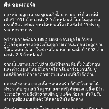
ดีน ซอนเดอร์ส
กองหน้าผู้ถูก แกรม ซูเนสส์ ซื้อมาจากดาร์บี้ เคาน์ตี้
เมื่อปี 1991 ด้วยค่าตัว 2.9 ล้านปอนด์ โดยในฤดูกาล
แรกก็ถือว่าทำผลงานได้น่าพอใจ เมื่อยิงไป 23 ประตู
รวมทุกรายการ
ทว่าฤดูกาลต่อมา 1992-1993 ซอนเดอร์ส กับกับ
ลิเวอร์พูลเพียงแค่ช่วงต้นฤดูกาลเท่านั้น ก่อนจะถูกขาย
ให้แอสตัน วิลลา ในช่วงเดือนกันยายนเมื่อปี 1992 ด้วย
ค่าตัว 2.5 ล้านปอนด์
จากนั้นเขาพเนจรไปค้าแข้งให้หลายทีมทั้งในอังกฤษ
และต่างแดน โดยมีโอกาสได้กลับมาร่วมงานกับ ซู
เนสส์อีกครั้งที่กาลาตาซารายและเบนฟิก้าอีกด้วย
และหลังจากแขวนสตั๊ด ซอนเดอร์ส ก็ยังมีโอกาสได้
ทำงานกับ ซูเนสส์ ในฐานะสตาฟฟ์โค้ชของแบล็คเบิร์น
โรเวอร์ส รวมถึงนิวคาสเซิล ยูไนเต็ด ก่อนจะหันไปรับ
งานกุนซือแบบเต็มตัวให้หลายทีมในลีกล่าง
ปัจจุบันเขาหายหน้าไปจากวงการฟุตบอล และมีข่าวว่า