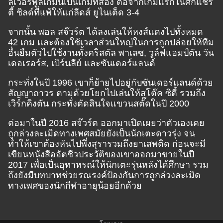
ลิเวอร์พูลเกมนี้เป็นเกมที่สอง ต่อจากเกมแรกในศึกแชริ
ตี้ ชิลด์ที่แพ้ให้แก่ลีดส์ ยูไนเต็ด 3-4
จากนั้น พอล สจ๊วร์ต ได้ลงเล่นให้หงส์แดงไปทั้งหมด
42 เกม และต้องใช้เวลาส่วนใหญ่ในการถูกปล่อยให้ทีม
อื่นยืมตัวไปใช้งานทั้งคริสตัล พาเลซ, วูล์ฟแฮมป์ตัน วัน
เดอเรอร์ส, เบิร์นลีย์ และซันเดอร์แลนด์
กระทั่งในปี 1996 เขาก็ย้ายไปอยู่กับซันเดอร์แลนด์ด้วย
สัญญาถาวร ตามด้วยโยกไปเล่นให้สโต๊ค ซิตี้ รวมถึง
เวิร์กคิงตัน กระทั่งตัดสินใจแขวนสตั๊ดในปี 2000
ต่อมาในปี 2016 สจ๊วร์ต ออกมาเปิดเผยว่าตัวเองเคย
ถูกล่วงละเมิดทางเพศสมัยยังเป็นนักเตะดาวรุ่ง จน
ทำให้เขาต้องหันไปพึ่งสุรารวมถึงยาเสพติด ก่อนจะมี
เขียนหนังสืออัตชีวประวัติของเขาออกมาขายในปี
2017 เพื่อเป็นอุทาหรณ์ให้นักเตะรุ่นหลังได้ศึกษา รวม
ถึงยังมีบทบาทช่วยรณรงค์ป้องกันการถูกล่วงละเมิด
ทางเพศของนักกีฬาอายุน้อยอีกด้วย