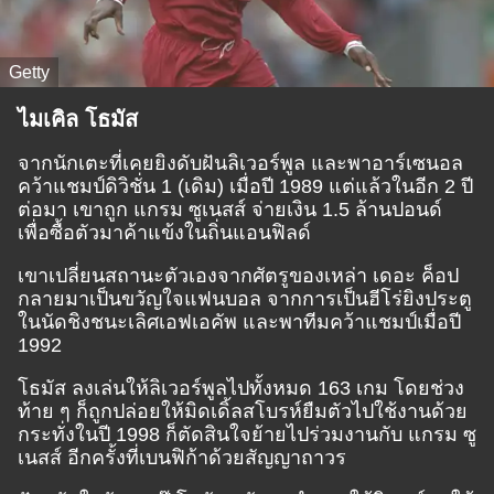
Getty
ไมเคิล โธมัส
จากนักเตะที่เคยยิงดับฝันลิเวอร์พูล และพาอาร์เซนอล
คว้าแชมป์ดิวิชั่น 1 (เดิม) เมื่อปี 1989 แต่แล้วในอีก 2 ปี
ต่อมา เขาถูก แกรม ซูเนสส์ จ่ายเงิน 1.5 ล้านปอนด์
เพื่อซื้อตัวมาค้าแข้งในถิ่นแอนฟิลด์
เขาเปลี่ยนสถานะตัวเองจากศัตรูของเหล่า เดอะ ค็อป
กลายมาเป็นขวัญใจแฟนบอล จากการเป็นฮีโร่ยิงประตู
ในนัดชิงชนะเลิศเอฟเอคัพ และพาทีมคว้าแชมป์เมื่อปี
1992
โธมัส ลงเล่นให้ลิเวอร์พูลไปทั้งหมด 163 เกม โดยช่วง
ท้าย ๆ ก็ถูกปล่อยให้มิดเดิ้ลสโบรห์ยืมตัวไปใช้งานด้วย
กระทั่งในปี 1998 ก็ตัดสินใจย้ายไปร่วมงานกับ แกรม ซู
เนสส์ อีกครั้งที่เบนฟิก้าด้วยสัญญาถาวร