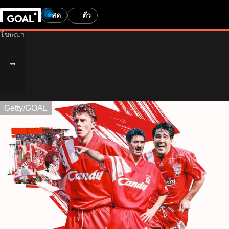
สด
ตั๋ว
Getty/GOAL