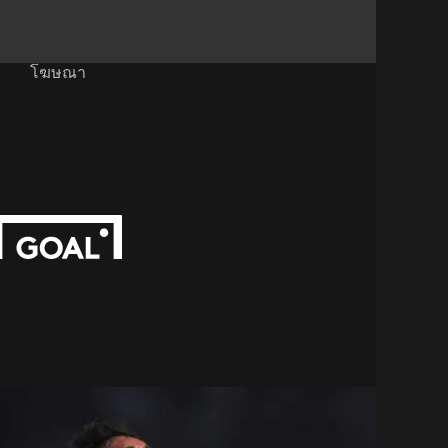
โฆษณา