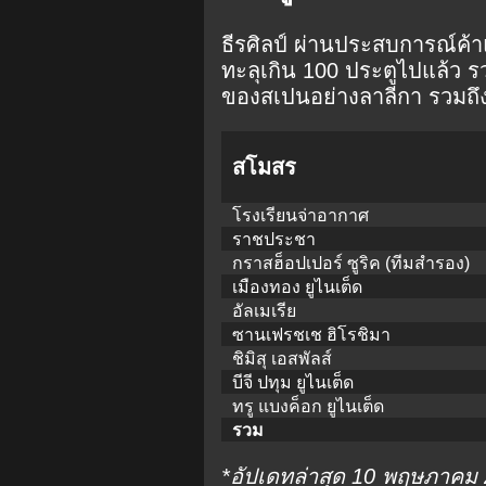
ธีรศิลป์ ผ่านประสบการณ์ค้า
ทะลุเกิน 100 ประตูไปแล้ว ร
ของสเปนอย่างลาลีกา รวมถึงเ
สโมสร
โรงเรียนจ่าอากาศ
ราชประชา
กราสฮ็อปเปอร์ ซูริค (ทีมสำรอง)
เมืองทอง ยูไนเต็ด
อัลเมเรีย
ซานเฟรชเช ฮิโรชิมา
ชิมิสุ เอสพัลส์
บีจี ปทุม ยูไนเต็ด
ทรู แบงค็อก ยูไนเต็ด
รวม
*อัปเดทล่าสุด 10 พฤษภาคม