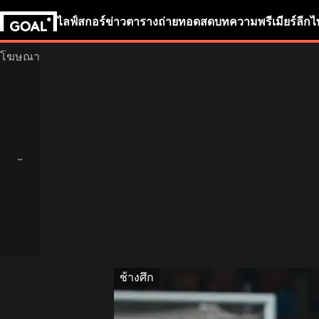
ไลฟ์สกอร์
ข่าว
ตารางถ่ายทอดสด
บทความ
พรีเมียร์ลีก
ไ
ช้างศึก