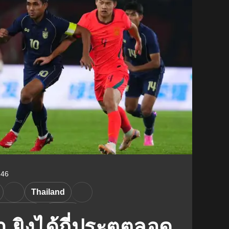
:46
Thailand
ai League
LaLiga
า ยิงได้กี่ประตูตลอด