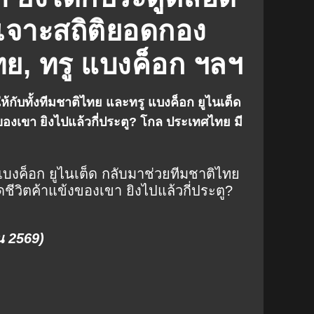
Almeria
Shimizu S-Pulse
 เจาะสถิติยอดกอง
hima
Grasshopper
ทย, ทรู แบงค็อก ฯลฯ
pionship
ห้กับทั้งทีมชาติไทย และทรู แบงค็อก ยูไนเต็ด
ของเขา ยิงไปแล้วกี่ประตู? โกล ประเทศไทย มี
แบงค็อก ยูไนเต็ด กลับมาช่วยทีมชาติไทย
อดชีวิตค้าแข้งของเขา ยิงไปแล้วกี่ประตู?
ยน 2569)