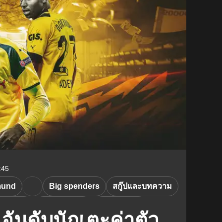
:45
mund
Big spenders
สกู๊ปและบทความ
. Haller
M. Hummels
K. Adeyemi
0 อันดับนักเตะค่าตัว