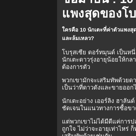
D. Malen
A. Diallo
H. Mkh
แพงสุดของโบร
ลิสต์
ใครคือ 10 นักเตะที่ค่าตัวแพงสุด
และล้มเหลว?
โบรุสเซีย ดอร์ทมุนด์ เป็นหนึ
นักเตะดาวรุ่งอายุน้อยให้กลา
ต้องการตัว
พวกเขามักจะเสริมทัพด้วยดา
เป็นว่าที่ดาวดังและขายออกไ
นักเตะอย่าง เออร์ลิง ฮาลันด
ชัดเจนในแนวทางการซื้อขา
แต่พวกเขาไม่ได้มีดีแค่การปลุ
ถูกใจ ไม่ว่าจะอายุเท่าไหร่ 
เสริมทัพด้วยเช่นกัน