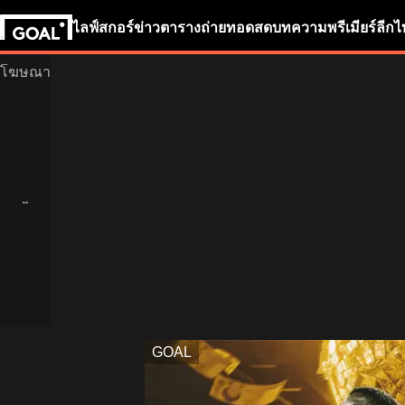
ไลฟ์สกอร์
ข่าว
ตารางถ่ายทอดสด
บทความ
พรีเมียร์ลีก
ไ
GOAL