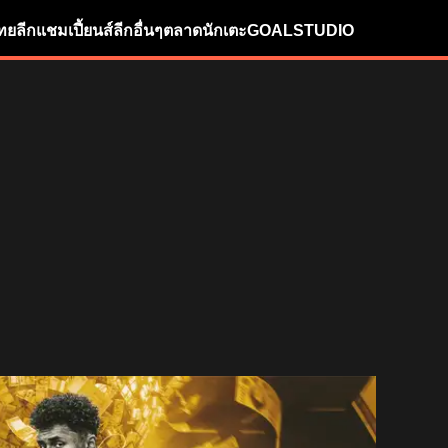
ทยลีก
แชมเปี้ยนส์ลีก
อื่นๆ
ตลาดนักเตะ
GOALSTUDIO