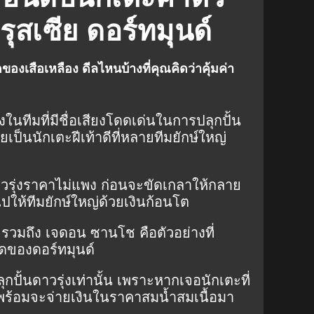
itaryan
T. Hazard
N. Schulz
แกลเลอรี
ุสเซีย ดอร์ทมุนด์
ของเสือเหลือง ดีลไหนบ้างที่คุณคิดว่าคุ้มค่า
่งในทีมที่มีชื่อเสียงโดดเด่นในการปลุกปั้น
ยเป็นนักเตะฝีเท้าดีที่หลายทีมยักษ์ใหญ่
วรุ่งราคาไม่แพง ก่อนจะขัดเกลาให้กลาย
ปให้ทีมยักษ์ใหญ่ด้วยเงินก้อนโต
์ รวมถึง เจดอน ซานโช คือตัวอย่างที่
ดของดอร์ทมุนด์
กปั้นดาวรุ่งเท่านั้น เพราะหากเจอนักเตะที่
ก็พร้อมจะจ่ายเงินในราคาสมน้ำสมเนื้อมา