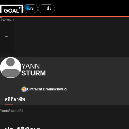
สด
ตั๋ว
YANN
STURM
Eintracht Braunschweig
สถิติ
อาชีพ
YannSturmสถิติ