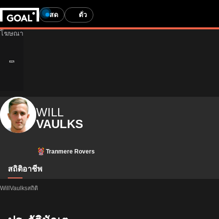
สด
ตั๋ว
WILL
VAULKS
Tranmere Rovers
สถิติ
อาชีพ
WillVaulksสถิติ